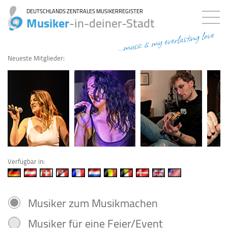
DEUTSCHLANDS ZENTRALES MUSIKERREGISTER
Musiker
-in-deiner-Stadt
...music is my everlasting love
Neueste Mitglieder:
Verfügbar in:
Musiker zum Musikmachen
Musiker für eine Feier/Event