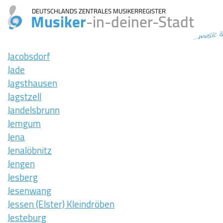
DEUTSCHLANDS ZENTRALES MUSIKERREGISTER
Musiker
-in-deiner-Stadt
...music i
Jacobsdorf
Jade
Jagsthausen
Jagstzell
Jandelsbrunn
Jemgum
Jena
Jenalöbnitz
Jengen
Jesberg
Jesenwang
Jessen (Elster) Kleindröben
Jesteburg