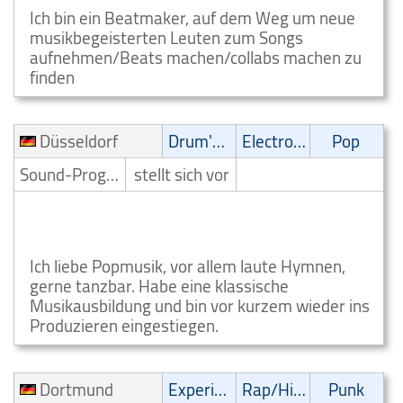
Ich bin ein Beatmaker, auf dem Weg um neue
musikbegeisterten Leuten zum Songs
aufnehmen/Beats machen/collabs machen zu
finden
Düsseldorf
Drum'n' Bass
Electronic
Pop
Sound-Programmierer
stellt sich vor
Stuttgart Feuerbach Drum'n' Bass Sound
Programmierer Düsseldorf
Ich liebe Popmusik, vor allem laute Hymnen,
gerne tanzbar. Habe eine klassische
Musikausbildung und bin vor kurzem wieder ins
Produzieren eingestiegen.
Dortmund
Experimental
Rap/Hip-Hop/RnB
Punk