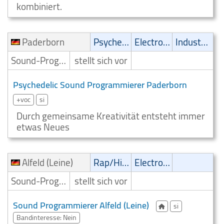
kombiniert.
Paderborn
Psychedelic
Electronic
Industrial
Sound-Programmierer
stellt sich vor
Psychedelic Sound Programmierer Paderborn
+voc
si
Durch gemeinsame Kreativität entsteht immer
etwas Neues
Alfeld (Leine)
Rap/Hip-Hop/RnB
Electronic
Sound-Programmierer
stellt sich vor
Sound Programmierer Alfeld (Leine)
si
Bandinteresse: Nein