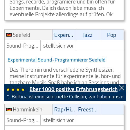
Songs, recorde, programiere und bin offen für
Experimente. Da ich davon lebe muss ich
eventuelle Projekte allerdings auf prüfen. Ok
Seefeld
Experimental
Jazz
Pop
Sound-Programmierer
stellt sich vor
Experimental Sound-Programmierer Seefeld
Das Theremin und verschiedene Synthesizer,
meine Instrumente für experimentelle, hör- und
tanzbare Musik. Spaß habe ich an Sessions und
Projekten.
über 1000 positive Erfahrungsberichte!
ttina ist eine sehr nette Cellistin, wir haben uns mehrmals g
Hamminkeln
Rap/Hip-Hop/RnB
Freestyle
Sound-Programmierer
stellt sich vor