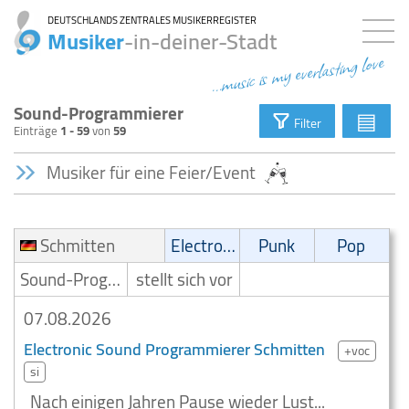
DEUTSCHLANDS ZENTRALES MUSIKERREGISTER
Musiker
-in-deiner-Stadt
...music is my everlasting love
Sound-Programmierer
▤
Filter
Einträge
1 - 59
von
59
Musiker für eine Feier/Event
Schmitten
Electronic
Punk
Pop
Sound-Programmierer
stellt sich vor
07.08.2026
Electronic Sound Programmierer Schmitten
+voc
si
Nach einigen Jahren Pause wieder Lust...