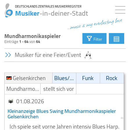
DEUTSCHLANDS ZENTRALES MUSIKERREGISTER
Musiker
-in-deiner-Stadt
...music is my everlasting love
Mundharmonikaspieler
▤
Filter
Einträge
1 - 64
von
64
Musiker für eine Feier/Event
Gelsenkirchen
Blues/Swing
Funk
Rock
Mundharmonikaspieler
stellt sich vor
01.08.2026
Kleinanzeige Blues Swing Mundharmonikaspieler
Gelsenkirchen
Ich spiele seit vorne Jahren intensiv Blues Harp.