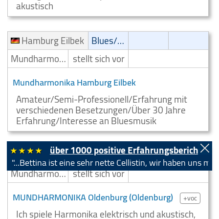
akustisch
Hamburg Eilbek
Blues/Swing
Mundharmonikaspieler
stellt sich vor
Mundharmonika Hamburg Eilbek
Amateur/Semi-Professionell/Erfahrung mit
verschiedenen Besetzungen/Über 30 Jahre
Erfahrung/Interesse an Bluesmusik
über 1000 positive Erfahrungsberichte!
Oldenburg (Oldenburg)
Blues/Swing
Rock
R'Roll
.Bettina ist eine sehr nette Cellistin, wir haben uns mehrma
Mundharmonikaspieler
stellt sich vor
MUNDHARMONIKA Oldenburg (Oldenburg)
+voc
Ich spiele Harmonika elektrisch und akustisch,