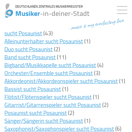
DEUTSCHLANDS ZENTRALES MUSIKERREGISTER
Musiker
-in-deiner-Stadt
...music is my everlasting love
sucht Posaunist
(43)
Alleinunterhalter sucht Posaunist
(1)
Duo sucht Posaunist
(2)
Band sucht Posaunist
(11)
Bigband/Musikkapelle sucht Posaunist
(4)
Orchester/Ensemble sucht Posaunist
(3)
Akkordeonist/Akkordeonspieler sucht Posaunist
(1)
Bassist sucht Posaunist
(1)
Flötist/Flötenspieler sucht Posaunist
(1)
Gitarrist/Gitarrenspieler sucht Posaunist
(2)
Posaunist sucht Posaunist
(2)
Sänger/Sängerin sucht Posaunist
(1)
Saxophonist/Saxophonspieler sucht Posaunist
(6)