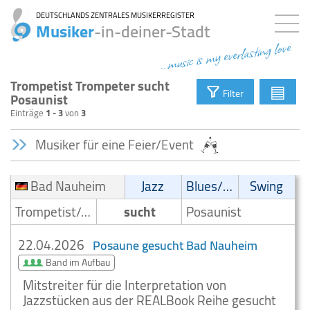
DEUTSCHLANDS ZENTRALES MUSIKERREGISTER
Musiker
-in-deiner-Stadt
...music is my everlasting love
Trompetist Trompeter sucht
▤
Filter
Posaunist
Einträge
1 - 3
von
3
Musiker für eine Feier/Event
Bad Nauheim
Jazz
Blues/Swing
Swing
Trompetist/Trompeter
sucht
Posaunist
22.04.2026
Posaune gesucht Bad Nauheim
Band im Aufbau
Mitstreiter für die Interpretation von
Jazzstücken aus der REALBook Reihe gesucht