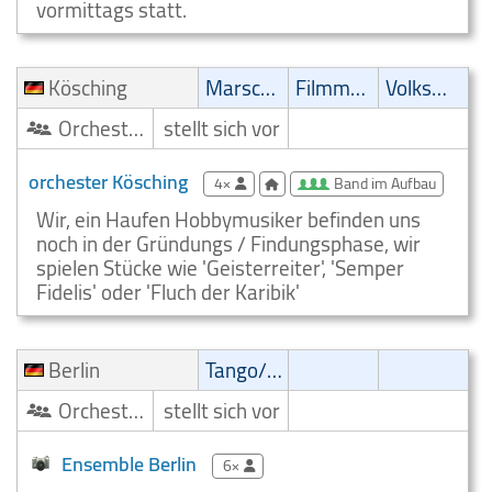
vormittags statt.
Kösching
Marsch/Polka
Filmmusik
Volksmusik
Orchester/Ensemble
stellt sich vor
orchester Kösching
4×
Band im Aufbau
Wir, ein Haufen Hobbymusiker befinden uns
noch in der Gründungs / Findungsphase, wir
spielen Stücke wie 'Geisterreiter', 'Semper
Fidelis' oder 'Fluch der Karibik'
Berlin
Tango/Samba
Orchester/Ensemble
stellt sich vor
Ensemble Berlin
6×