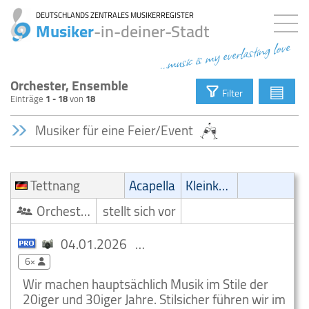
DEUTSCHLANDS ZENTRALES MUSIKERREGISTER
Musiker
-in-deiner-Stadt
...music is my everlasting love
Orchester, Ensemble
▤
Filter
Einträge
1 - 18
von
18
Musiker für eine Feier/Event
Tettnang
Acapella
Kleinkunst/Variétés
Orchester/Ensemble
stellt sich vor
04.01.2026
Acapella Orchester Tettnang
6×
Wir machen hauptsächlich Musik im Stile der
20iger und 30iger Jahre. Stilsicher führen wir im