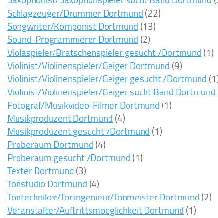
Saxophonist/Saxophonspieler sucht Band Dortmund
(
Schlagzeuger/Drummer Dortmund
(22)
Songwriter/Komponist Dortmund
(13)
Sound-Programmierer Dortmund
(2)
Violaspieler/Bratschenspieler gesucht /Dortmund
(1)
Violinist/Violinenspieler/Geiger Dortmund
(9)
Violinist/Violinenspieler/Geiger gesucht /Dortmund
(1
Violinist/Violinenspieler/Geiger sucht Band Dortmund
Fotograf/Musikvideo-Filmer Dortmund
(1)
Musikproduzent Dortmund
(4)
Musikproduzent gesucht /Dortmund
(1)
Proberaum Dortmund
(4)
Proberaum gesucht /Dortmund
(1)
Texter Dortmund
(3)
Tonstudio Dortmund
(4)
Tontechniker/Toningenieur/Tonmeister Dortmund
(2)
Veranstalter/Auftrittsmoeglichkeit Dortmund
(1)