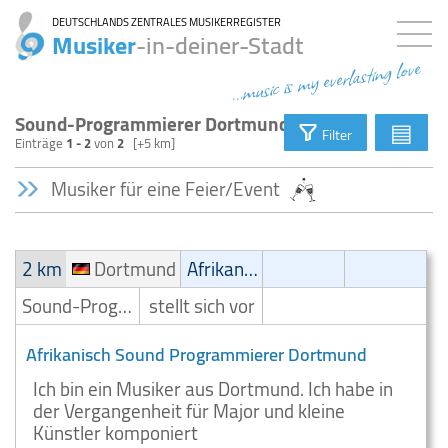
DEUTSCHLANDS ZENTRALES MUSIKERREGISTER
Musiker
-in-deiner-Stadt
...music is my everlasting love
Sound-Programmierer Dortmund
▤
Filter
Einträge
1 - 2
von
2
[+5 km]
Musiker für eine Feier/Event
2 km
Dortmund
Afrikanisch
Sound-Programmierer
stellt sich vor
Afrikanisch Sound Programmierer Dortmund
Ich bin ein Musiker aus Dortmund. Ich habe in
der Vergangenheit für Major und kleine
Künstler komponiert