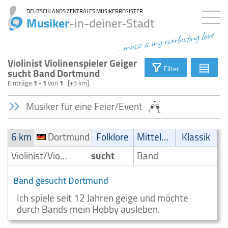
DEUTSCHLANDS ZENTRALES MUSIKERREGISTER
Musiker
-in-deiner-Stadt
...music is my everlasting love
Violinist Violinenspieler Geiger
▤
Filter
sucht Band Dortmund
Einträge
1 - 1
von
1
[+5 km]
Musiker für eine Feier/Event
6 km
Dortmund
Folklore
Mittelalter
Klassik
Violinist/Violinenspieler/Geiger
sucht
Band
Band gesucht Dortmund
Ich spiele seit 12 Jahren geige und möchte
durch Bands mein Hobby ausleben.