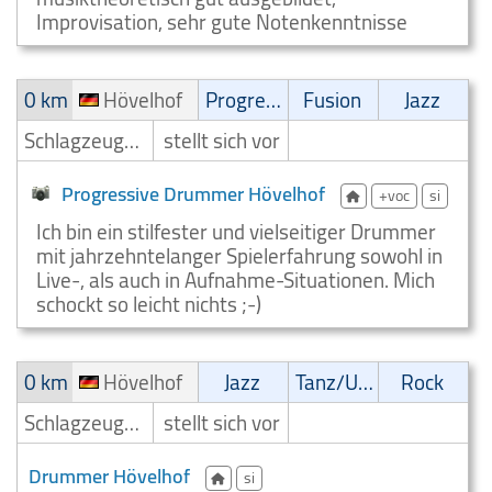
Improvisation, sehr gute Notenkenntnisse
0 km
Hövelhof
Progressive
Fusion
Jazz
Schlagzeuger/Drummer
stellt sich vor
Progressive Drummer Hövelhof
+voc
si
Ich bin ein stilfester und vielseitiger Drummer
mit jahrzehntelanger Spielerfahrung sowohl in
Live-, als auch in Aufnahme-Situationen. Mich
schockt so leicht nichts ;-)
0 km
Hövelhof
Jazz
Tanz/Unterhaltungsmusik
Rock
Schlagzeuger/Drummer
stellt sich vor
Drummer Hövelhof
si