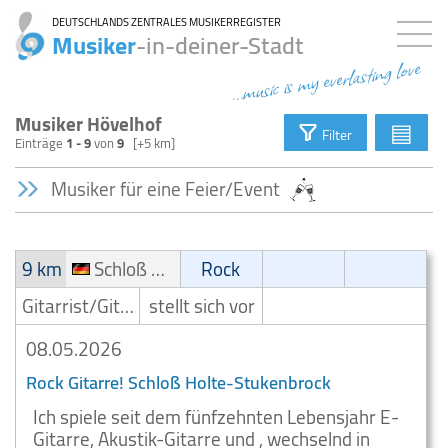
DEUTSCHLANDS ZENTRALES MUSIKERREGISTER
Musiker
-in-deiner-Stadt
...music is my everlasting love
Musiker Hövelhof
▤
Filter
Einträge
1 - 9
von
9
[+5 km]
Musiker für eine Feier/Event
9 km
Schloß Holte-Stukenbrock
Rock
Gitarrist/Gitarrenspieler
stellt sich vor
08.05.2026
Rock Gitarre! Schloß Holte-Stukenbrock
Ich spiele seit dem fünfzehnten Lebensjahr E-
Gitarre, Akustik-Gitarre und , wechselnd in