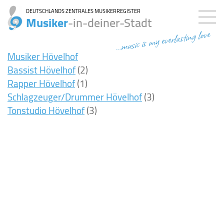
DEUTSCHLANDS ZENTRALES MUSIKERREGISTER
Musiker
-in-deiner-Stadt
...music is my everlasting love
Musiker Hövelhof
Bassist Hövelhof
(2)
Rapper Hövelhof
(1)
Schlagzeuger/Drummer Hövelhof
(3)
Tonstudio Hövelhof
(3)
7ms