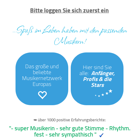
Bitte loggen Sie sich zuerst ein
...Spaß im Leben haben mit den passenden
Musikern!
Das große und
Hier sind Sie
beliebte
alle:
Anfänger,
Musikernetzwerk
Profis & die
Europas
Stars
➥ über 1000 positive Erfahrungsberichte:
"- super Musikerin - sehr gute Stimme - Rhythm.
fest - sehr sympathisch "