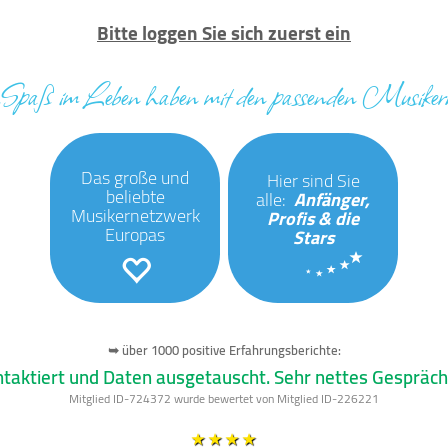
Bitte loggen Sie sich zuerst ein
..Spaß im Leben haben mit den passenden Musiker
Das große und
Hier sind Sie
beliebte
alle:
Anfänger,
Musikernetzwerk
Profis & die
Europas
Stars
➥ über 1000 positive Erfahrungsberichte:
taktiert und Daten ausgetauscht. Sehr nettes Gespräch
Mitglied ID-724372 wurde bewertet von Mitglied ID-226221