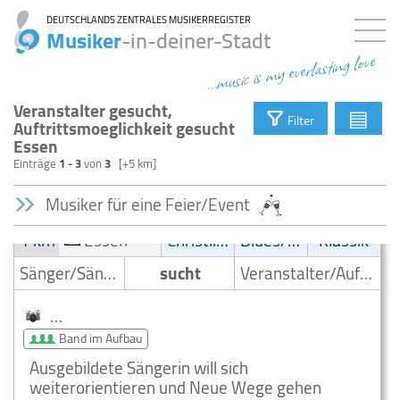
DEUTSCHLANDS ZENTRALES MUSIKERREGISTER
Musiker
-in-deiner-Stadt
...music is my everlasting love
Veranstalter gesucht,
▤
Filter
Auftrittsmoeglichkeit gesucht
Essen
Einträge
1 - 3
von
3
[+5 km]
Musiker für eine Feier/Event
1 km
Essen
Christliche Musik
Blues/Swing
Klassik
Sänger/Sängerin
sucht
Veranstalter/Auftrittsmoeglichkeit
Kleinanzeige suche Auftrittsmoeglichkeit Essen
Band im Aufbau
Ausgebildete Sängerin will sich
weiterorientieren und Neue Wege gehen