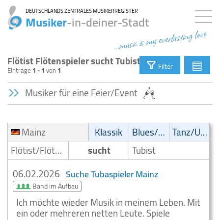
DEUTSCHLANDS ZENTRALES MUSIKERREGISTER
Musiker
-in-deiner-Stadt
...music is my everlasting love
Flötist Flötenspieler sucht Tubist
▤
Filter
Einträge
1 - 1
von
1
Musiker für eine Feier/Event
Mainz
Klassik
Blues/Swing
Tanz/Unterhaltungsmusik
Flötist/Flötenspieler
sucht
Tubist
06.02.2026
Suche Tubaspieler Mainz
Band im Aufbau
Ich möchte wieder Musik in meinem Leben. Mit
ein oder mehreren netten Leute. Spiele