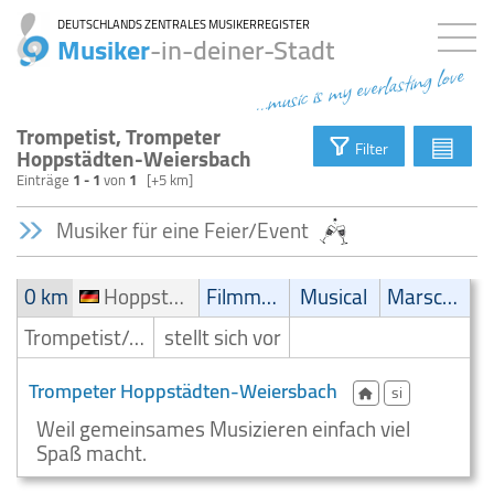
DEUTSCHLANDS ZENTRALES MUSIKERREGISTER
Musiker
-in-deiner-Stadt
...music is my everlasting love
Trompetist, Trompeter
▤
Filter
Hoppstädten-Weiersbach
Einträge
1 - 1
von
1
[+5 km]
Musiker für eine Feier/Event
0 km
Hoppstädten-Weiersbach
Filmmusik
Musical
Marsch/Polka
Trompetist/Trompeter
stellt sich vor
Trompeter Hoppstädten-Weiersbach
si
Weil gemeinsames Musizieren einfach viel
Spaß macht.