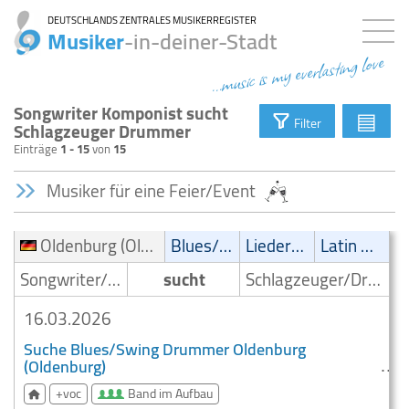
DEUTSCHLANDS ZENTRALES MUSIKERREGISTER
Musiker
-in-deiner-Stadt
...music is my everlasting love
Songwriter Komponist sucht
▤
Filter
Schlagzeuger Drummer
Einträge
1 - 15
von
15
Musiker für eine Feier/Event
Oldenburg (Oldenburg)
Blues/Swing
Liedermacher
Latin Musik
Songwriter/Komponist
sucht
Schlagzeuger/Drummer
16.03.2026
Suche Blues/Swing Drummer Oldenburg
(Oldenburg)
+voc
Band im Aufbau