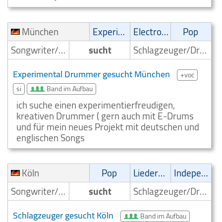
München
Experimental
Electronic
Pop
Songwriter/Komponist
sucht
Schlagzeuger/Drummer
Experimental Drummer gesucht München
+voc
si
Band im Aufbau
ich suche einen experimentierfreudigen,
kreativen Drummer ( gern auch mit E-Drums
und für mein neues Projekt mit deutschen und
englischen Songs
Köln
Pop
Liedermacher
Independent
Songwriter/Komponist
sucht
Schlagzeuger/Drummer
Schlagzeuger gesucht Köln
Band im Aufbau