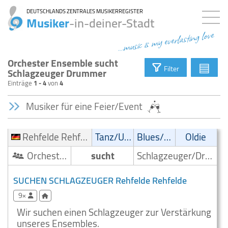
DEUTSCHLANDS ZENTRALES MUSIKERREGISTER
Musiker
-in-deiner-Stadt
...music is my everlasting love
Orchester Ensemble sucht
▤
Filter
Schlagzeuger Drummer
Einträge
1 - 4
von
4
Musiker für eine Feier/Event
Rehfelde Rehfelde
Tanz/Unterhaltungsmusik
Blues/Swing
Oldie
Orchester/Ensemble
sucht
Schlagzeuger/Drummer
SUCHEN SCHLAGZEUGER Rehfelde Rehfelde
9×
Wir suchen einen Schlagzeuger zur Verstärkung
unseres Ensembles.