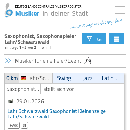
DEUTSCHLANDS ZENTRALES MUSIKERREGISTER
Musiker
-in-deiner-Stadt
...music is my everlasting love
Saxophonist, Saxophonspieler
▤
Filter
Lahr/Schwarzwald
Einträge
1 - 2
von
2
[+5 km]
Musiker für eine Feier/Event
0 km
Lahr/Schwarzwald
Swing
Jazz
Latin Musik
Saxophonist/Saxophonspieler
stellt sich vor
29.01.2026
Lahr Schwarzwald Saxophonist Kleinanzeige
Lahr/Schwarzwald
+voc
si