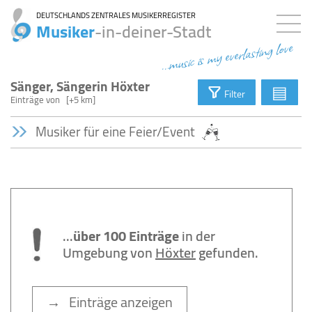
DEUTSCHLANDS ZENTRALES MUSIKERREGISTER
Musiker
-in-deiner-Stadt
...music is my everlasting love
Sänger, Sängerin Höxter
▤
Filter
Einträge
von
[+5 km]
Musiker für eine Feier/Event
...
über 100 Einträge
in der
Umgebung von
Höxter
gefunden.
→ Einträge anzeigen