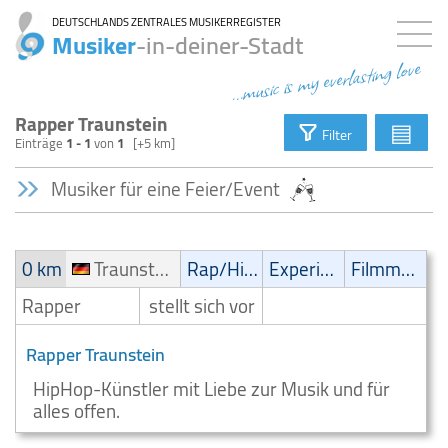
DEUTSCHLANDS ZENTRALES MUSIKERREGISTER
Musiker
-in-deiner-Stadt
...music is my everlasting love
Rapper Traunstein
▤
Filter
Einträge
1 - 1
von
1
[+5 km]
Musiker für eine Feier/Event
0 km
Traunstein
Rap/Hip-Hop/RnB
Experimental
Filmmusik
Rapper
stellt sich vor
Rapper Traunstein
HipHop-Künstler mit Liebe zur Musik und für
alles offen.