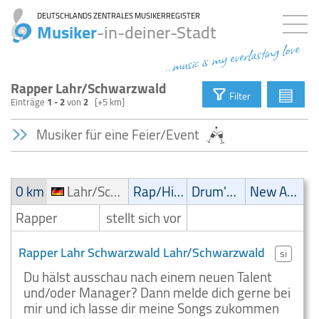
DEUTSCHLANDS ZENTRALES MUSIKERREGISTER
Musiker
-in-deiner-Stadt
...music is my everlasting love
Rapper Lahr/Schwarzwald
▤
Filter
Einträge
1 - 2
von
2
[+5 km]
Musiker für eine Feier/Event
0 km
Lahr/Schwarzwald
Rap/Hip-Hop/RnB
Drum'n' Bass
New Age
Rapper
stellt sich vor
Rapper Lahr Schwarzwald Lahr/Schwarzwald
si
Du hälst ausschau nach einem neuen Talent
und/oder Manager? Dann melde dich gerne bei
mir und ich lasse dir meine Songs zukommen