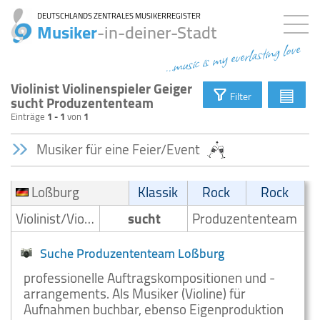
DEUTSCHLANDS ZENTRALES MUSIKERREGISTER
Musiker
-in-deiner-Stadt
...music is my everlasting love
Violinist Violinenspieler Geiger
▤
Filter
sucht Produzententeam
Einträge
1 - 1
von
1
Musiker für eine Feier/Event
Loßburg
Klassik
Rock
Rock
Violinist/Violinenspieler/Geiger
sucht
Produzententeam
Suche Produzententeam Loßburg
professionelle Auftragskompositionen und -
arrangements. Als Musiker (Violine) für
Aufnahmen buchbar, ebenso Eigenproduktion