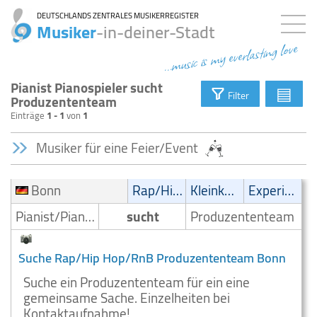
DEUTSCHLANDS ZENTRALES MUSIKERREGISTER
Musiker
-in-deiner-Stadt
...music is my everlasting love
Pianist Pianospieler sucht
▤
Filter
Produzententeam
Einträge
1 - 1
von
1
Musiker für eine Feier/Event
Bonn
Rap/Hip-Hop/RnB
Kleinkunst/Variétés
Experimental
Pianist/Pianospieler
sucht
Produzententeam
Suche Rap/Hip Hop/RnB Produzententeam Bonn
Suche ein Produzententeam für ein eine
gemeinsame Sache. Einzelheiten bei
Kontaktaufnahme!