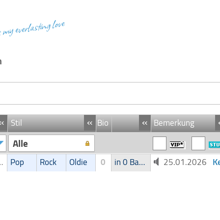
s my everlasting love
m
«
«
«
Stil
Bio
Bemerkung
Alle
K
ntenteam
Pop
Rock
Oldie
0
in 0 Band
25.01.2026