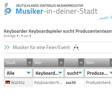
DEUTSCHLANDS ZENTRALES MUSIKERREGISTER
Musiker
-in-deiner-Stadt
...music i
Keyboarder Keyboardspieler sucht Produzententea
Einträge
1 - 1
von
1
Musiker für eine Feier/Event
«
«
«
Stadt
Wer
Wen
Alle
Keyboarder/Keyboardspieler
sucht
Produzententeam
Wahlitz
Keyboarder/Keyboardspieler
sucht
Produze