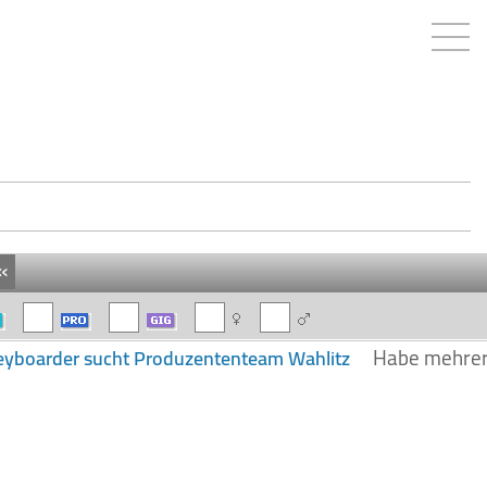
«
Habe mehrere
eyboarder sucht Produzententeam Wahlitz