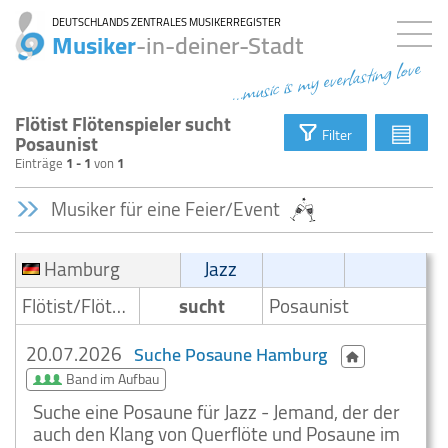
DEUTSCHLANDS ZENTRALES MUSIKERREGISTER
Musiker
-in-deiner-Stadt
...music is my everlasting love
Flötist Flötenspieler sucht
▤
Filter
Posaunist
Einträge
1 - 1
von
1
Musiker für eine Feier/Event
Hamburg
Jazz
Flötist/Flötenspieler
sucht
Posaunist
20.07.2026
Suche Posaune Hamburg
Band im Aufbau
Suche eine Posaune für Jazz - Jemand, der der
auch den Klang von Querflöte und Posaune im