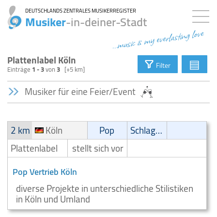
DEUTSCHLANDS ZENTRALES MUSIKERREGISTER
Musiker
-in-deiner-Stadt
...music is my everlasting love
Plattenlabel Köln
▤
Filter
Einträge
1 - 3
von
3
[+5 km]
Musiker für eine Feier/Event
2 km
Köln
Pop
Schlager
Plattenlabel
stellt sich vor
Pop Vertrieb Köln
diverse Projekte in unterschiedliche Stilistiken
in Köln und Umland