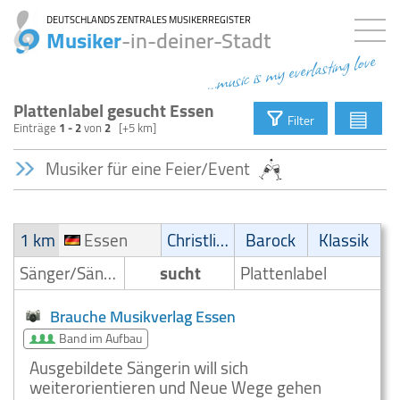
DEUTSCHLANDS ZENTRALES MUSIKERREGISTER
Musiker
-in-deiner-Stadt
...music is my everlasting love
Plattenlabel gesucht Essen
▤
Filter
Einträge
1 - 2
von
2
[+5 km]
Musiker für eine Feier/Event
1 km
Essen
Christliche Musik
Barock
Klassik
Sänger/Sängerin
sucht
Plattenlabel
Brauche Musikverlag Essen
Band im Aufbau
Ausgebildete Sängerin will sich
weiterorientieren und Neue Wege gehen