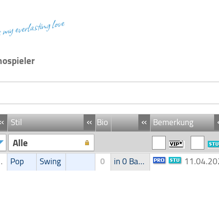
s my everlasting love
nospieler
«
«
«
Stil
Bio
Bemerkung
Alle
nospieler
Pop
Swing
0
in 0 Band
11.04.2