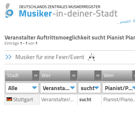
DEUTSCHLANDS ZENTRALES MUSIKERREGISTER
Musiker
-in-deiner-Stadt
...music i
Veranstalter Auftrittsmoeglichkeit sucht Pianist Pia
Einträge
1 - 1
von
1
Musiker für eine Feier/Event
«
«
«
Stadt
Wer
Wen
Alle
Veranstalter/Auftrittsmoeglichkeit
sucht
Pianist/Pianospieler
Stuttgart
Veranstalter/Auftrittsmoeglichkeit
sucht
Pianist/Pia