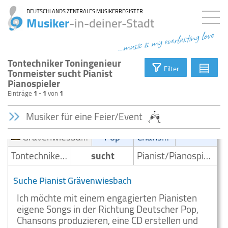
DEUTSCHLANDS ZENTRALES MUSIKERREGISTER
Musiker
-in-deiner-Stadt
...music is my everlasting love
Tontechniker Toningenieur
▤
Filter
Tonmeister sucht Pianist
Pianospieler
Einträge
1 - 1
von
1
Musiker für eine Feier/Event
Grävenwiesbach
Pop
Chanson
Tontechniker/Toningenieur/Tonmeister
sucht
Pianist/Pianospieler
Suche Pianist Grävenwiesbach
Ich möchte mit einem engagierten Pianisten
eigene Songs in der Richtung Deutscher Pop,
Chansons produzieren, eine CD erstellen und