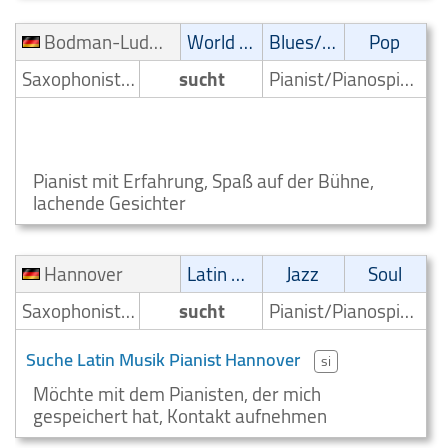
Bodman-Ludwigshafen
World Music
Blues/Swing
Pop
Saxophonist/Saxophonspieler
sucht
Pianist/Pianospieler
World Music Saxophonist sucht Pianist Bodman-
Ludwigshafen
Pianist mit Erfahrung, Spaß auf der Bühne,
lachende Gesichter
Hannover
Latin Musik
Jazz
Soul
Saxophonist/Saxophonspieler
sucht
Pianist/Pianospieler
Suche Latin Musik Pianist Hannover
si
Möchte mit dem Pianisten, der mich
gespeichert hat, Kontakt aufnehmen