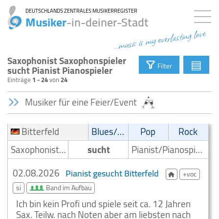
DEUTSCHLANDS ZENTRALES MUSIKERREGISTER
Musiker
-in-deiner-Stadt
...music is my everlasting love
Saxophonist Saxophonspieler
▤
Filter
sucht Pianist Pianospieler
Einträge
1 - 24
von
24
Musiker für eine Feier/Event
Bitterfeld
Blues/Swing
Pop
Rock
Saxophonist/Saxophonspieler
sucht
Pianist/Pianospieler
02.08.2026
Pianist gesucht Bitterfeld
+voc
si
Band im Aufbau
Ich bin kein Profi und spiele seit ca. 12 Jahren
Sax. Teilw. nach Noten aber am liebsten nach