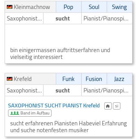
Kleinmachnow
Pop
Soul
Swing
Saxophonist/Saxophonspieler
sucht
Pianist/Pianospieler
Pop Saxophonist sucht Pianospieler
Kleinmachnow
bin einigermassen auftrittserfahren und
vielseitig interessiert
Krefeld
Funk
Fusion
Jazz
Saxophonist/Saxophonspieler
sucht
Pianist/Pianospieler
SAXOPHONIST SUCHT PIANIST Krefeld
si
Band im Aufbau
sucht erfahrenen Pianisten Habeviel Erfahrung
und suche notenfesten musiker