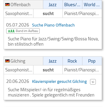
Offenbach
Jazz
Blues/Swing
World Music
Saxophonist/Saxophonspieler
sucht
Pianist/Pianospieler
05.07.2026
Suche Piano Offenbach
Band im Aufbau
Suche Piano für Jazz/Swing/Swing/Bossa Nova,
bin stilistisch offen
Gilching
Jazz
Rock
Pop
Saxophonist/Saxophonspieler
sucht
Pianist/Pianospieler
20.06.2026
Klavierspieler gesucht Gilching
si
Suche Mitspieler/-in für regelmäßiges
musizieren . Spiele gelegentlich mit Freunden