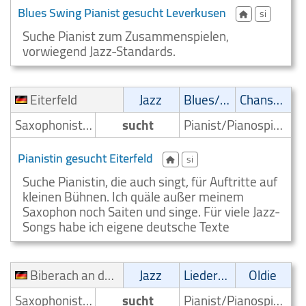
Blues Swing Pianist gesucht Leverkusen
si
Suche Pianist zum Zusammenspielen,
vorwiegend Jazz-Standards.
Eiterfeld
Jazz
Blues/Swing
Chanson
Saxophonist/Saxophonspieler
sucht
Pianist/Pianospieler
Pianistin gesucht Eiterfeld
si
Suche Pianistin, die auch singt, für Auftritte auf
kleinen Bühnen. Ich quäle außer meinem
Saxophon noch Saiten und singe. Für viele Jazz-
Songs habe ich eigene deutsche Texte
Biberach an der Riß
Jazz
Liedermacher
Oldie
Saxophonist/Saxophonspieler
sucht
Pianist/Pianospieler