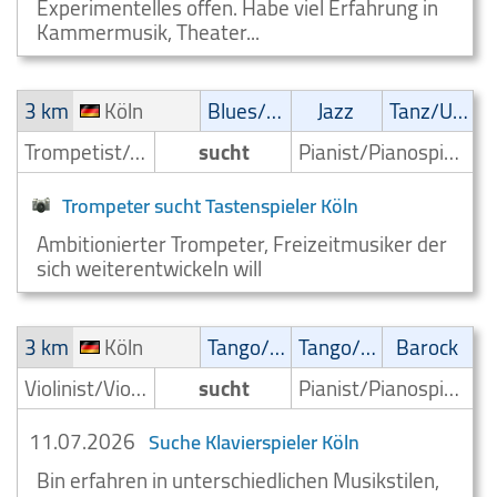
Experimentelles offen. Habe viel Erfahrung in
Kammermusik, Theater...
3 km
Köln
Blues/Swing
Jazz
Tanz/Unterhaltungsmusik
Trompetist/Trompeter
sucht
Pianist/Pianospieler
Trompeter sucht Tastenspieler Köln
Ambitionierter Trompeter, Freizeitmusiker der
sich weiterentwickeln will
3 km
Köln
Tango/Samba
Tango/Samba
Barock
Violinist/Violinenspieler/Geiger
sucht
Pianist/Pianospieler
11.07.2026
Suche Klavierspieler Köln
Bin erfahren in unterschiedlichen Musikstilen,