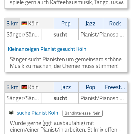
spiele gern auch Kaffeehausmusik, Tango, u.s.w.
3 km
Köln
Pop
Jazz
Rock
Sänger/Sängerin
sucht
Pianist/Pianospieler
Kleinanzeigen Pianist gesucht Köln
Sänger sucht Pianisten um gemeinsam schöne
Musik zu machen, die Chemie muss stimmen!
3 km
Köln
Jazz
Pop
Freestyle
Sänger/Sängerin
sucht
Pianist/Pianospieler
suche Pianist Köln
Bandinteresse: Nein
Würde gerne (ggf. ausbaufähig) mit
einem/einer Pianist/in arbeiten. Stilmix offen -