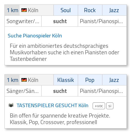
1 km
Köln
Soul
Rock
Jazz
Songwriter/Komponist
sucht
Pianist/Pianospieler
Suche Pianospieler Köln
Für ein ambitioniertes deutschsprachiges
Musikvorhaben suche ich einen Pianisten oder
Tastenbediener
1 km
Köln
Klassik
Pop
Jazz
Sänger/Sängerin
sucht
Pianist/Pianospieler
TASTENSPIELER GESUCHT Köln
+voc
si
Bin offen für spannende kreative Projekte.
Klassik, Pop, Crossover, professionell