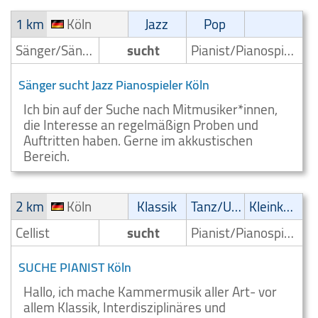
1 km
Köln
Jazz
Pop
Sänger/Sängerin
sucht
Pianist/Pianospieler
Sänger sucht Jazz Pianospieler Köln
Ich bin auf der Suche nach Mitmusiker*innen,
die Interesse an regelmäßign Proben und
Auftritten haben. Gerne im akkustischen
Bereich.
2 km
Köln
Klassik
Tanz/Unterhaltungsmusik
Kleinkunst/Variétés
Cellist
sucht
Pianist/Pianospieler
SUCHE PIANIST Köln
Hallo, ich mache Kammermusik aller Art- vor
allem Klassik, Interdisziplinäres und