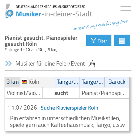
DEUTSCHLANDS ZENTRALES MUSIKERREGISTER
Musiker
-in-deiner-Stadt
...music is my everlasting love
Pianist gesucht, Pianospieler
▤
Filter
gesucht Köln
Einträge
1 - 10
von
10
[+5 km]
Musiker für eine Feier/Event
3 km
Köln
Tango/Samba
Tango/Samba
Barock
Violinist/Violinenspieler/Geiger
sucht
Pianist/Pianospieler
11.07.2026
Suche Klavierspieler Köln
Bin erfahren in unterschiedlichen Musikstilen,
spiele gern auch Kaffeehausmusik, Tango, u.s.w.