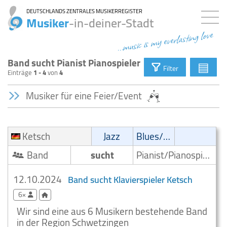
DEUTSCHLANDS ZENTRALES MUSIKERREGISTER
Musiker
-in-deiner-Stadt
...music is my everlasting love
Band sucht Pianist Pianospieler
▤
Filter
Einträge
1 - 4
von
4
Musiker für eine Feier/Event
Ketsch
Jazz
Blues/Swing
Band
sucht
Pianist/Pianospieler
12.10.2024
Band sucht Klavierspieler Ketsch
6×
Wir sind eine aus 6 Musikern bestehende Band
in der Region Schwetzingen