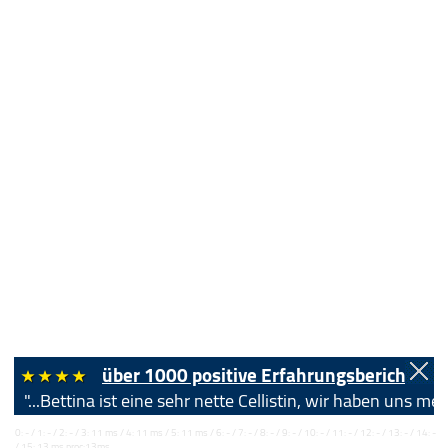
über 1000 positive Erfahrungsberichte!
"...Bettina ist eine sehr nette Cellistin, wir haben uns 
0: - / 1: - / 2: - / 3: 11 ms / 4: 11 ms / 5: 11 ms / 6: - / 7: - / 8: - / 9: - / 10: - / 11: - / 12: - / 13: - / 14: -
/ 15: 13 ms proc:13ms