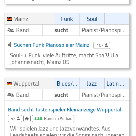
Mainz
Funk
Soul
Band
sucht
Pianist/Pianospieler
Suchen Funk Pianospieler Mainz
10×
Soul- + Funk, viele Auftritte, macht Spaß! U.a.
Johannisnacht, Mainz 05
Wuppertal
Blues/Swing
Jazz
Latin Musik
Band
sucht
Pianist/Pianospieler
Band sucht Tastenspieler Kleinanzeige Wuppertal
4×
Band im Aufbau
Wir spielen Jazz und Jazzverwandtes. Aus
Leadsheets spielen wir die Songs nach unseren