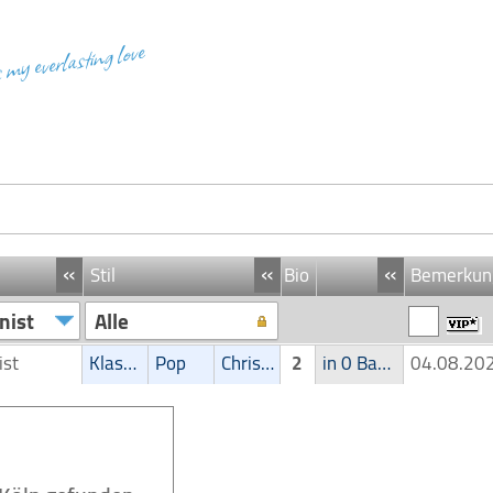
s my everlasting love
«
«
«
Stil
Bio
Bemerkun
nist
Alle
ist
Klassik
Pop
Christliche Musik
2
in 0 Band
04.08.2