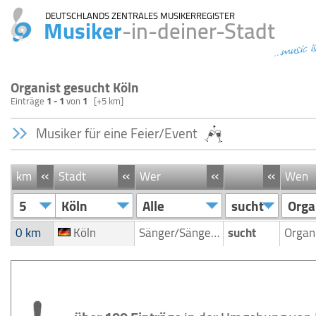
DEUTSCHLANDS ZENTRALES MUSIKERREGISTER
Musiker
-in-deiner-Stadt
...music i
Organist gesucht Köln
Einträge
1 - 1
von
1
[+5 km]
Musiker für eine Feier/Event
«
«
«
«
km
Stadt
Wer
Wen
5
Köln
Alle
sucht
Orga
0 km
Köln
Sänger/Sängerin
sucht
Organ