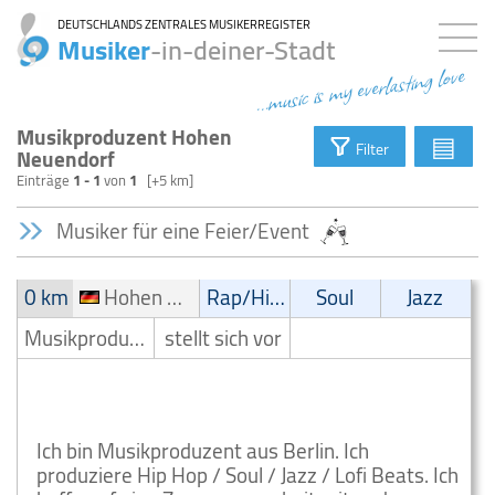
DEUTSCHLANDS ZENTRALES MUSIKERREGISTER
Musiker
-in-deiner-Stadt
...music is my everlasting love
Musikproduzent Hohen
▤
Filter
Neuendorf
Einträge
1 - 1
von
1
[+5 km]
Musiker für eine Feier/Event
0 km
Hohen Neuendorf
Rap/Hip-Hop/RnB
Soul
Jazz
Musikproduzent
stellt sich vor
RAP HIP-HOP RNB Musikproduzent Hohen
Neuendorf
Ich bin Musikproduzent aus Berlin. Ich
produziere Hip Hop / Soul / Jazz / Lofi Beats. Ich