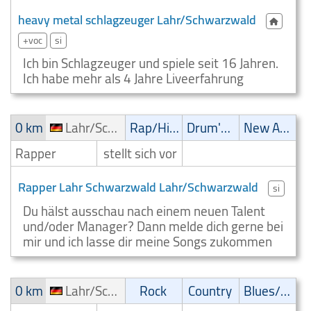
heavy metal schlagzeuger Lahr/Schwarzwald
+voc
si
Ich bin Schlagzeuger und spiele seit 16 Jahren.
Ich habe mehr als 4 Jahre Liveerfahrung
0 km
Lahr/Schwarzwald
Rap/Hip-Hop/RnB
Drum'n' Bass
New Age
Rapper
stellt sich vor
Rapper Lahr Schwarzwald Lahr/Schwarzwald
si
Du hälst ausschau nach einem neuen Talent
und/oder Manager? Dann melde dich gerne bei
mir und ich lasse dir meine Songs zukommen
0 km
Lahr/Schwarzwald
Rock
Country
Blues/Swing