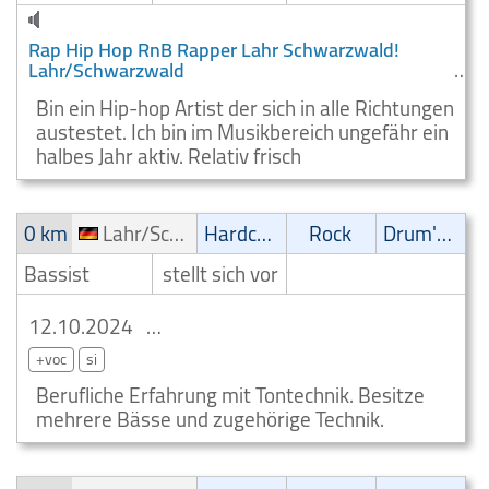
Rap Hip Hop RnB Rapper Lahr Schwarzwald!
Lahr/Schwarzwald
Bin ein Hip-hop Artist der sich in alle Richtungen
austestet. Ich bin im Musikbereich ungefähr ein
halbes Jahr aktiv. Relativ frisch
0 km
Lahr/Schwarzwald
Hardcore
Rock
Drum'n' Bass
Bassist
stellt sich vor
12.10.2024
Hardcore Bassist Lahr/Schwarzwald
+voc
si
Berufliche Erfahrung mit Tontechnik. Besitze
mehrere Bässe und zugehörige Technik.