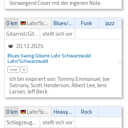
Vorwiegend Cover mit der eigenen Note.
0 km
Lahr/Schwarzwald
Blues/Swing
Funk
Jazz
Gitarrist/Gitarrenspieler
stellt sich vor
20.12.2025
Blues Swing Gitarre Lahr Schwarzwald
Lahr/Schwarzwald
+voc
si
Ich bin inspiriert von: Tommy Emmanuel, Joe
Satriany, Scott Henderson, Albert Lee, Jens
Larsen, Jeff Beck.
0 km
Lahr/Schwarzwald
Heavy-Metal
Rock
Schlagzeuger/Drummer
stellt sich vor