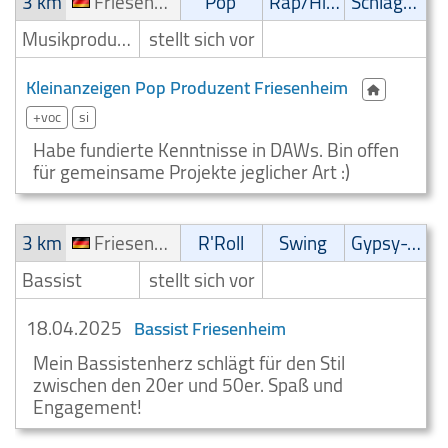
3 km
Friesenheim
Pop
Rap/Hip-Hop/RnB
Schlager
Musikproduzent
stellt sich vor
Kleinanzeigen Pop Produzent Friesenheim
+voc
si
Habe fundierte Kenntnisse in DAWs. Bin offen
für gemeinsame Projekte jeglicher Art :)
3 km
Friesenheim
R'Roll
Swing
Gypsy-Jazz
Bassist
stellt sich vor
18.04.2025
Bassist Friesenheim
Mein Bassistenherz schlägt für den Stil
zwischen den 20er und 50er. Spaß und
Engagement!