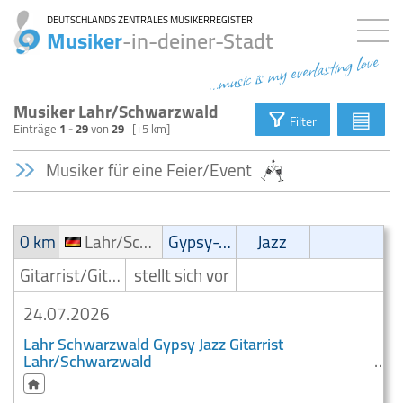
DEUTSCHLANDS ZENTRALES MUSIKERREGISTER
Musiker
-in-deiner-Stadt
...music is my everlasting love
Musiker Lahr/Schwarzwald
▤
Filter
Einträge
1 - 29
von
29
[+5 km]
Musiker für eine Feier/Event
0 km
Lahr/Schwarzwald
Gypsy-Jazz
Jazz
Gitarrist/Gitarrenspieler
stellt sich vor
24.07.2026
Lahr Schwarzwald Gypsy Jazz Gitarrist
Lahr/Schwarzwald