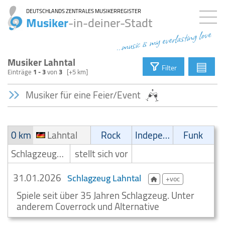
DEUTSCHLANDS ZENTRALES MUSIKERREGISTER
Musiker
-in-deiner-Stadt
...music is my everlasting love
Musiker Lahntal
▤
Filter
Einträge
1 - 3
von
3
[+5 km]
Musiker für eine Feier/Event
0 km
Lahntal
Rock
Independent
Funk
Schlagzeuger/Drummer
stellt sich vor
31.01.2026
Schlagzeug Lahntal
+voc
Spiele seit über 35 Jahren Schlagzeug. Unter
anderem Coverrock und Alternative