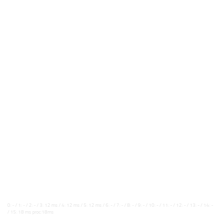
0: - / 1: - / 2: - / 3: 12 ms / 4: 12 ms / 5: 12 ms / 6: - / 7: - / 8: - / 9: - / 10: - / 11: - / 12: - / 13: - / 14: -
/ 15: 18 ms proc:18ms