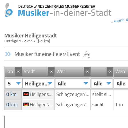
DEUTSCHLANDS ZENTRALES MUSIKERREGISTER
Musiker
-in-deiner-Stadt
...music i
Musiker Heiligenstadt
Einträge
1 - 2
von
2
[+5 km]
Musiker für eine Feier/Event
«
«
«
«
km
Stadt
Wer
Wen
5
Heiligenstadt
Alle
Alle
Alle
0 km
Heiligenstadt
Schlagzeuger/Drummer
stellt sich vor
0 km
Heiligenstadt
Schlagzeuger/Drummer
sucht
Trio