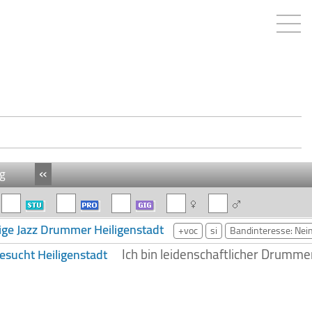
«
g
ige Jazz Drummer Heiligenstadt
+voc
si
Bandinteresse: Nei
Ich bin leidenschaftlicher Drum
esucht Heiligenstadt