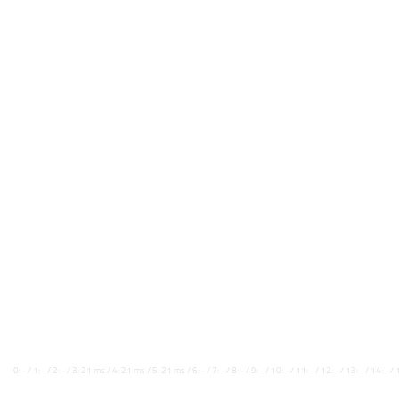
0: - / 1: - / 2: - / 3: 21 ms / 4: 21 ms / 5: 21 ms / 6: - / 7: - / 8: - / 9: - / 10: - / 11: - / 12: - / 13: - / 14: