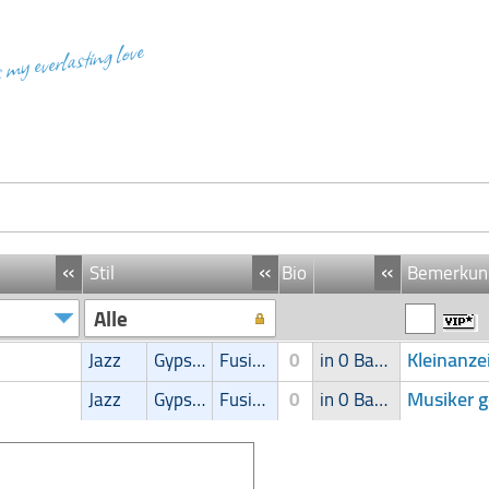
s my everlasting love
«
«
«
Stil
Bio
Bemerkun
Alle
Kleinanze
Jazz
Gypsy-Jazz
Fusion
0
in 0 Band
Musiker g
Jazz
Gypsy-Jazz
Fusion
0
in 0 Band