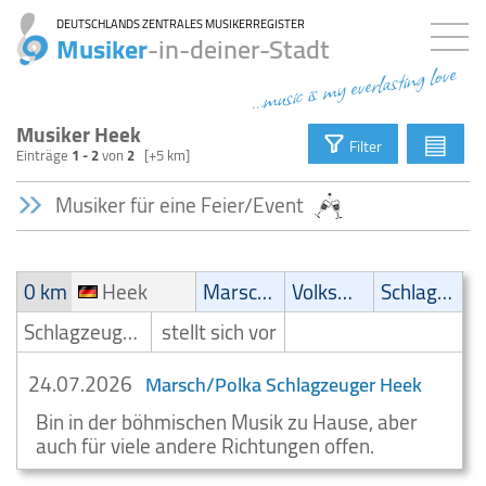
DEUTSCHLANDS ZENTRALES MUSIKERREGISTER
Musiker
-in-deiner-Stadt
...music is my everlasting love
Musiker Heek
▤
Filter
Einträge
1 - 2
von
2
[+5 km]
Musiker für eine Feier/Event
0 km
Heek
Marsch/Polka
Volksmusik
Schlager
Schlagzeuger/Drummer
stellt sich vor
24.07.2026
Marsch/Polka Schlagzeuger Heek
Bin in der böhmischen Musik zu Hause, aber
auch für viele andere Richtungen offen.