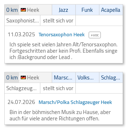
0 km
Heek
Jazz
Funk
Acapella
Saxophonist/Saxophonspieler
stellt sich vor
11.03.2025
Tenorsaxophon Heek
+voc
Ich spiele seit vielen Jahren Alt/Tenorsaxophon.
Fortgeschritten aber kein Profi. Ebenfalls singe
ich :Background oder Lead .
0 km
Heek
Marsch/Polka
Volksmusik
Schlager
Schlagzeuger/Drummer
stellt sich vor
24.07.2026
Marsch/Polka Schlagzeuger Heek
Bin in der böhmischen Musik zu Hause, aber
auch für viele andere Richtungen offen.