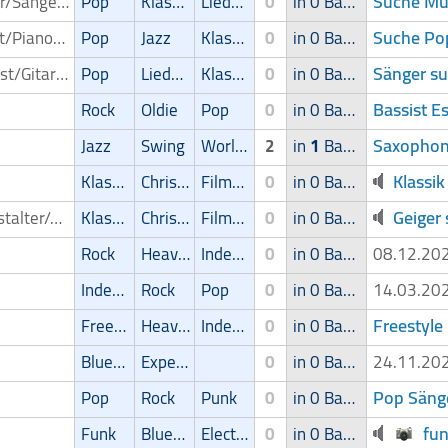
Suche Mu
Sänger/Sängerin
Pop
Klassik
Liedermacher
0
in 0 Band
Suche Po
Pianist/Pianospieler
Pop
Jazz
Klassik
0
in 0 Band
Sänger su
Gitarrist/Gitarrenspieler
Pop
Liedermacher
Klassik
0
in 0 Band
Bassist E
Rock
Oldie
Pop
0
in 0 Band
Saxophon
Jazz
Swing
World Music
2
in
1
Band
Klassik
Klassik
Christliche Musik
Filmmusik
0
in 0 Band
Geiger
Veranstalter/Auftrittsmoeglichkeit
Klassik
Christliche Musik
Filmmusik
0
in 0 Band
Rock
Heavy-Metal
Independent
0
in 0 Band
08.12.2
Independent
Rock
Pop
0
in 0 Band
14.03.2
Freestyle 
Freestyle
Heavy-Metal
Independent
0
in 0 Band
Blues/Swing
Experimental
0
in 0 Band
24.11.2
Pop Säng
Pop
Rock
Punk
0
in 0 Band
fu
Funk
Blues/Swing
Electronic
0
in 0 Band