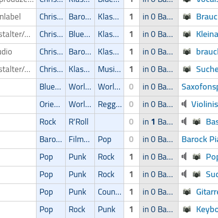
Brauc
enlabel
Christliche Musik
Barock
Klassik
1
in 0 Band
Klein
Veranstalter/Auftrittsmoeglichkeit
Christliche Musik
Blues/Swing
Klassik
1
in 0 Band
brauc
udio
Christliche Musik
Barock
Klassik
1
in 0 Band
Suche
Veranstalter/Auftrittsmoeglichkeit
Christliche Musik
Klassik
Musical
1
in 0 Band
Saxofonsp
Blues/Swing
World Music
World Music
0
in 0 Band
Violini
Oriental
World Music
Reggae
0
in 0 Band
Ba
Rock
R'Roll
0
in
1
Band
Barock Pi
Barock
Filmmusik
Pop
0
in 0 Band
Po
Pop
Punk
Rock
1
in 0 Band
Su
Pop
Punk
Rock
1
in 0 Band
Gitar
Pop
Punk
Country
1
in 0 Band
Keybo
Pop
Rock
Punk
1
in 0 Band