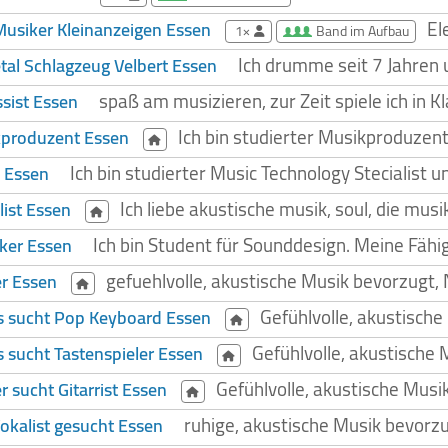
El
usiker Kleinanzeigen Essen
1×
Band im Aufbau
Ich drumme seit 7 Jahren 
al Schlagzeug Velbert Essen
spaß am musizieren, zur Zeit spiele ich in K
sist Essen
Ich bin studierter Musikproduzen
produzent Essen
Ich bin studierter Music Technology Stecialist 
 Essen
Ich liebe akustische musik, soul, die mus
list Essen
Ich bin Student für Sounddesign. Meine Fähi
ker Essen
gefuehlvolle, akustische Musik bevorzugt
r Essen
Gefühlvolle, akustisch
s sucht Pop Keyboard Essen
Gefühlvolle, akustische
s sucht Tastenspieler Essen
Gefühlvolle, akustische Mus
r sucht Gitarrist Essen
ruhige, akustische Musik bevorz
okalist gesucht Essen