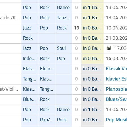
Pop
Rock
Dance
0
in
1
Band
13.04.2
Keyboarder/Keyboardspieler
Pop
Rock
Tanz/Unterhaltungsmusik
0
in
1
Band
13.04.2
Jazz
Pop
Rock
19
in 0 Band
10.04.2
Rock
0
in 0 Band
21.03.2
Jazz
Pop
Soul
0
in 0 Band
17.0
Independent
Rock
Pop
0
in 0 Band
14.03.2
Klassik V
Klassik
Kleinkunst/Variétés
0
in 0 Band
Klavier E
Tango/Samba
Klassik
0
in 0 Band
Pianospie
Violinist/Violinenspieler/Geiger
Klassik
Tango/Samba
0
in 0 Band
Blues/Swi
Blues/Swing
Rock
0
in 0 Band
Pop
Rock
Dance
0
in
1
Band
13.04.2
Pop Musi
Pop
Rap/Hip-Hop/RnB
Rock
0
in 0 Band