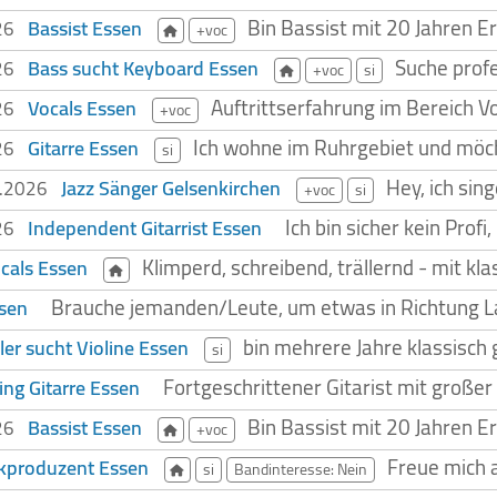
Bin Bassist mit 20 Jahren Er
Bassist Essen
026
+voc
Suche profe
Bass sucht Keyboard Essen
026
+voc
si
Auftrittserfahrung im Bereich 
Vocals Essen
026
+voc
Ich wohne im Ruhrgebiet und möch
Gitarre Essen
026
si
Hey, ich sin
Jazz Sänger Gelsenkirchen
3.2026
+voc
si
Ich bin sicher kein Prof
Independent Gitarrist Essen
026
Klimperd, schreibend, trällernd - mit 
ocals Essen
Brauche jemanden/Leute, um etwas in Richtung Lat
ssen
bin mehrere Jahre klassisch
ler sucht Violine Essen
si
Fortgeschrittener Gitarist mit große
ng Gitarre Essen
Bin Bassist mit 20 Jahren Er
Bassist Essen
026
+voc
Freue mich a
kproduzent Essen
si
Bandinteresse: Nein