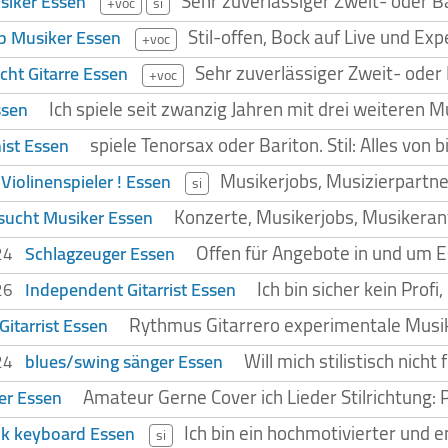
Sehr zuverlässiger Zweit- oder 
siker Essen
+voc
si
Stil-offen, Bock auf Live und Ex
p Musiker Essen
+voc
Sehr zuverlässiger Zweit- oder
cht Gitarre Essen
+voc
Ich spiele seit zwanzig Jahren mit drei weiteren Mu
ssen
spiele Tenorsax oder Bariton. Stil: Alles von
ist Essen
Musikerjobs, Musizierpartne
 Violinenspieler ! Essen
si
Konzerte, Musikerjobs, Musikera
 sucht Musiker Essen
Offen für Angebote in und um E
Schlagzeuger Essen
024
Ich bin sicher kein Prof
Independent Gitarrist Essen
026
Rythmus Gitarrero experimentale Musi
Gitarrist Essen
Will mich stilistisch nic
blues/swing sänger Essen
024
Amateur Gerne Cover ich Lieder Stilrichtung:
er Essen
Ich bin ein hochmotivierter und 
nk keyboard Essen
si