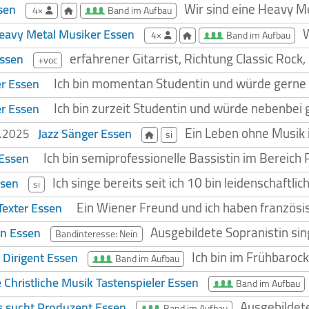
Wir sind eine Heavy Me
sen
4×
Band im Aufbau
W
eavy Metal Musiker Essen
4×
Band im Aufbau
erfahrener Gitarrist, Richtung Classic Rock,
Essen
+voc
Ich bin momentan Studentin und würde gerne 
r Essen
Ich bin zurzeit Studentin und würde nebenbei g
r Essen
Ein Leben ohne Musik i
Jazz Sänger Essen
5.2025
si
Ich bin semiprofessionelle Bassistin im Bereic
 Essen
Ich singe bereits seit ich 10 bin leidenschaft
ssen
si
Ein Wiener Freund und ich haben französi
exter Essen
Ausgebildete Sopranistin sin
n Essen
Bandinteresse: Nein
Ich bin im Frühbaroc
 Dirigent Essen
Band im Aufbau
 Christliche Musik Tastenspieler Essen
Band im Aufbau
Ausgebildete
s sucht Produzent Essen
Band im Aufbau