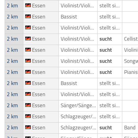
2 km
Essen
Violinist/Violinenspieler/Geiger
stellt sich vor
2 km
Essen
Bassist
stellt sich vor
2 km
Essen
Violinist/Violinenspieler/Geiger
stellt sich vor
2 km
Essen
Violinist/Violinenspieler/Geiger
sucht
Cellis
2 km
Essen
Violinist/Violinenspieler/Geiger
sucht
2 km
Essen
Violinist/Violinenspieler/Geiger
sucht
2 km
Essen
Violinist/Violinenspieler/Geiger
sucht
2 km
Essen
Bassist
stellt sich vor
2 km
Essen
Violinist/Violinenspieler/Geiger
stellt sich vor
2 km
Essen
Sänger/Sängerin
stellt sich vor
2 km
Essen
Schlagzeuger/Drummer
stellt sich vor
2 km
Essen
Schlagzeuger/Drummer
sucht
Band