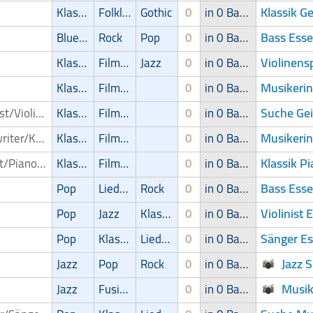
Klassik G
Klassik
Folklore
Gothic
0
in 0 Band
Bass Ess
Blues/Swing
Rock
Pop
0
in 0 Band
Violinens
Klassik
Filmmusik
Jazz
0
in 0 Band
Musikerin
t
Klassik
Filmmusik
0
in 0 Band
Suche Gei
Violinist/Violinenspieler/Geiger
Klassik
Filmmusik
0
in 0 Band
Musikerin
Songwriter/Komponist
Klassik
Filmmusik
0
in 0 Band
Klassik P
Pianist/Pianospieler
Klassik
Filmmusik
0
in 0 Band
Bass Ess
Pop
Liedermacher
Rock
0
in 0 Band
Violinist 
Pop
Jazz
Klassik
0
in 0 Band
Sänger E
Pop
Klassik
Liedermacher
0
in 0 Band
Jazz 
Jazz
Pop
Rock
0
in 0 Band
Musik
Jazz
Fusion
0
in 0 Band