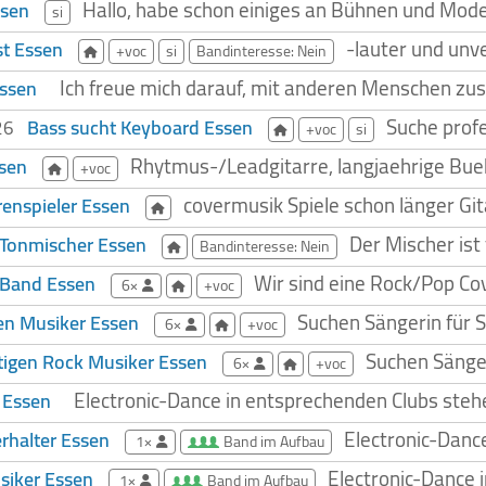
Hallo, habe schon einiges an Bühnen und Moder
ssen
si
-lauter und unve
st Essen
+voc
si
Bandinteresse: Nein
Ich freue mich darauf, mit anderen Menschen z
Essen
Suche profe
Bass sucht Keyboard Essen
026
+voc
si
Rhytmus-/Leadgitarre, langjaehrige Bueh
ssen
+voc
covermusik Spiele schon länger G
renspieler Essen
Der Mischer ist
Tonmischer Essen
Bandinteresse: Nein
Wir sind eine Rock/Pop Cov
 Band Essen
6×
+voc
Suchen Sängerin für 
n Musiker Essen
6×
+voc
Suchen Sänger
igen Rock Musiker Essen
6×
+voc
Electronic-Dance in entsprechenden Clubs steh
 Essen
Electronic-Danc
erhalter Essen
1×
Band im Aufbau
Electronic-Dance 
siker Essen
1×
Band im Aufbau