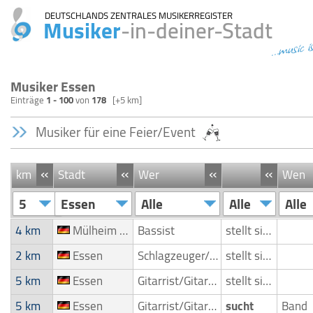
DEUTSCHLANDS ZENTRALES MUSIKERREGISTER
Musiker
-in-deiner-Stadt
...music i
Musiker Essen
Einträge
1 - 100
von
178
[+5 km]
Musiker für eine Feier/Event
«
«
«
«
km
Stadt
Wer
Wen
5
Essen
Alle
Alle
Alle
4 km
Mülheim an der Ruhr
Bassist
stellt sich vor
2 km
Essen
Schlagzeuger/Drummer
stellt sich vor
5 km
Essen
Gitarrist/Gitarrenspieler
stellt sich vor
5 km
Essen
Gitarrist/Gitarrenspieler
sucht
Band