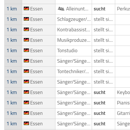
1 km
Essen
Alleinunterhalter
sucht
Perku
1 km
Essen
Schlagzeuger/Drummer
stellt sich vor
1 km
Essen
Kontrabassist/Kontrabassspieler
stellt sich vor
1 km
Essen
Musikproduzent
stellt sich vor
1 km
Essen
Tonstudio
stellt sich vor
1 km
Essen
Sänger/Sängerin
stellt sich vor
1 km
Essen
Tontechniker/Toningenieur/Tonmeister
stellt sich vor
1 km
Essen
Sänger/Sängerin
stellt sich vor
1 km
Essen
Sänger/Sängerin
sucht
1 km
Essen
Sänger/Sängerin
sucht
1 km
Essen
Sänger/Sängerin
sucht
1 km
Essen
Sänger/Sängerin
sucht