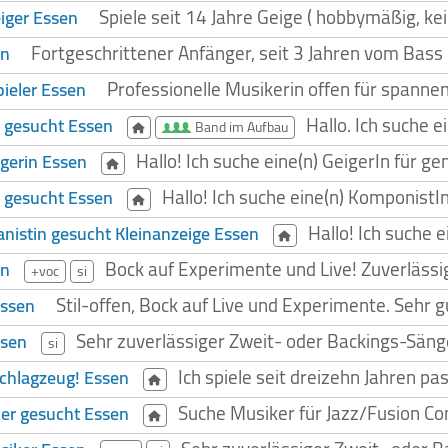
Spiele seit 14 Jahre Geige ( hobbymäßig, kei
eiger Essen
Fortgeschrittener Anfänger, seit 3 Jahren vom Bass 
en
Professionelle Musikerin offen für spanne
pieler Essen
Hallo. Ich suche 
 gesucht Essen
Band im Aufbau
Hallo! Ich suche eine(n) GeigerIn für 
gerin Essen
Hallo! Ich suche eine(n) KomponistI
 gesucht Essen
Hallo! Ich suche 
ianistin gesucht Kleinanzeige Essen
Bock auf Experimente und Live! Zuverlässig
en
+voc
si
Stil-offen, Bock auf Live und Experimente. Sehr g
Essen
Sehr zuverlässiger Zweit- oder Backings-Säng
ssen
si
Ich spiele seit dreizehn Jahren p
Schlagzeug! Essen
Suche Musiker für Jazz/Fusion Co
er gesucht Essen