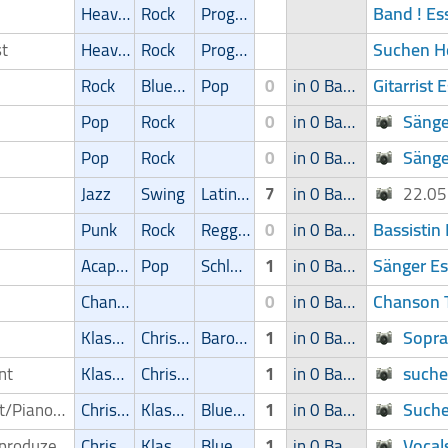
Band ! Es
Heavy-Metal
Rock
Progressive
Suchen H
st
Heavy-Metal
Rock
Progressive
Gitarrist 
Rock
Blues/Swing
Pop
0
in 0 Band
Sänge
Pop
Rock
0
in 0 Band
Sänge
Pop
Rock
0
in 0 Band
Jazz
Swing
Latin Musik
7
in 0 Band
22.0
Bassistin
Punk
Rock
Reggae
0
in 0 Band
Sänger E
Acapella
Pop
Schlager
1
in 0 Band
Chanson T
Chanson
0
in 0 Band
Sopra
Klassik
Christliche Musik
Barock
1
in 0 Band
suche
ent
Klassik
Christliche Musik
1
in 0 Band
Suche
Pianist/Pianospieler
Christliche Musik
Klassik
Blues/Swing
1
in 0 Band
Vocal
Musikproduzent
Christliche Musik
Klassik
Blues/Swing
1
in 0 Band