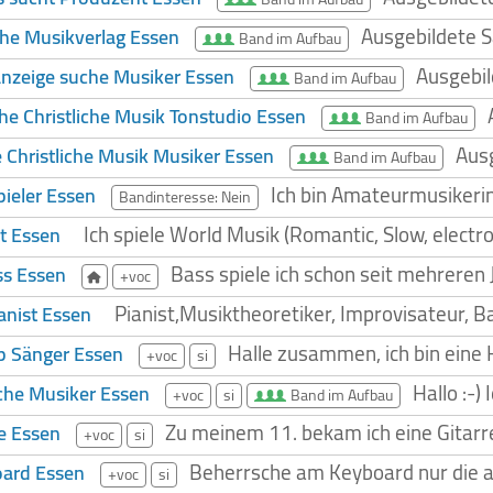
Ausgebildete S
he Musikverlag Essen
Band im Aufbau
Ausgebil
anzeige suche Musiker Essen
Band im Aufbau
he Christliche Musik Tonstudio Essen
Band im Aufbau
Ausg
 Christliche Musik Musiker Essen
Band im Aufbau
Ich bin Amateurmusikerin
ieler Essen
Bandinteresse: Nein
Ich spiele World Musik (Romantic, Slow, electro.
st Essen
Bass spiele ich schon seit mehreren J
ss Essen
+voc
Pianist,Musiktheoretiker, Improvisateur, 
anist Essen
Halle zusammen, ich bin eine 
p Sänger Essen
+voc
si
Hallo :-)
che Musiker Essen
+voc
si
Band im Aufbau
Zu meinem 11. bekam ich eine Gitarre 
re Essen
+voc
si
Beherrsche am Keyboard nur die ab
ard Essen
+voc
si