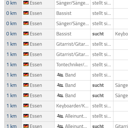
0 km
Essen
Sänger/Sängerin
stellt sich vor
0 km
Essen
Bassist
stellt sich vor
0 km
Essen
Sänger/Sängerin
stellt sich vor
0 km
Essen
Bassist
sucht
1 km
Essen
Gitarrist/Gitarrenspieler
stellt sich vor
1 km
Essen
Gitarrist/Gitarrenspieler
stellt sich vor
1 km
Essen
Tontechniker/Toningenieur/Tonmeister
stellt sich vor
1 km
Essen
Band
stellt sich vor
1 km
Essen
Band
sucht
1 km
Essen
Band
sucht
1 km
Essen
Keyboarder/Keyboardspieler
stellt sich vor
1 km
Essen
Alleinunterhalter
stellt sich vor
1 km
Essen
Alleinunterhalter
sucht