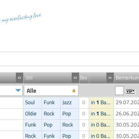
s my everlasting love
«
«
«
Stil
Bio
Bemerkun
Alle
Soul
Funk
Jazz
0
in
1
Band
29.07.2
Oldie
Rock
Pop
0
in
1
Band
26.06.2
Funk
Pop
Rock
0
in 0 Band
30.05.2
Rock
Funk
Pop
0
in 0 Band
30.05.2