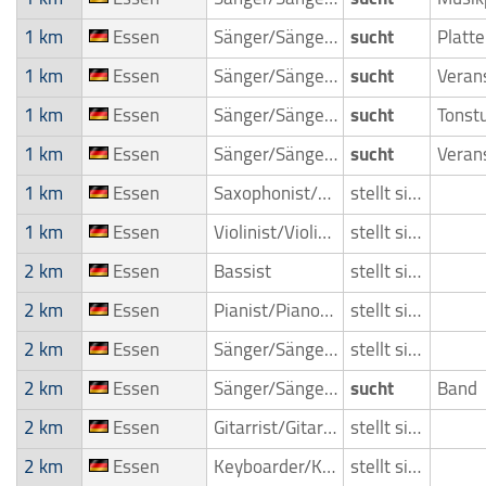
1 km
Essen
Sänger/Sängerin
sucht
Platt
1 km
Essen
Sänger/Sängerin
sucht
1 km
Essen
Sänger/Sängerin
sucht
Tonst
1 km
Essen
Sänger/Sängerin
sucht
1 km
Essen
Saxophonist/Saxophonspieler
stellt sich vor
1 km
Essen
Violinist/Violinenspieler/Geiger
stellt sich vor
2 km
Essen
Bassist
stellt sich vor
2 km
Essen
Pianist/Pianospieler
stellt sich vor
2 km
Essen
Sänger/Sängerin
stellt sich vor
2 km
Essen
Sänger/Sängerin
sucht
Band
2 km
Essen
Gitarrist/Gitarrenspieler
stellt sich vor
2 km
Essen
Keyboarder/Keyboardspieler
stellt sich vor