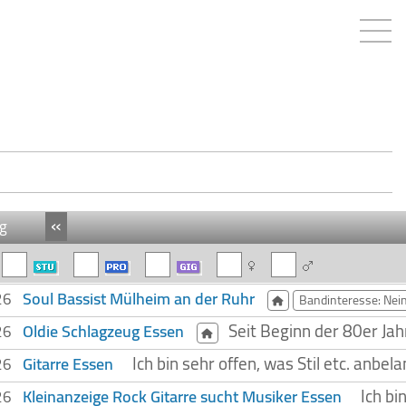
«
g
Soul Bassist Mülheim an der Ruhr
026
Bandinteresse: Nei
Seit Beginn der 80er Jah
Oldie Schlagzeug Essen
026
Ich bin sehr offen, was Stil etc. anbel
Gitarre Essen
026
Ich b
Kleinanzeige Rock Gitarre sucht Musiker Essen
026