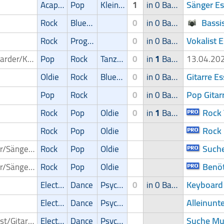
Sänger E
Acapella
Pop
Kleinkunst/Variétés
1
in 0 Band
Bassi
Rock
Blues/Swing
0
in 0 Band
Vokalist 
Rock
Progressive
0
in 0 Band
Keyboarder/Keyboardspieler
Pop
Rock
Tanz/Unterhaltungsmusik
0
in
1
Band
13.04.2
Gitarre E
Oldie
Rock
Blues/Swing
0
in 0 Band
Pop Gitar
Pop
Rock
0
in 0 Band
Rock 
Rock
Pop
Oldie
0
in
1
Band
Rock
Rock
Pop
Oldie
Suche
Sänger/Sängerin
Rock
Pop
Oldie
Benöt
Sänger/Sängerin
Rock
Pop
Oldie
Keyboard
Electronic
Dance
Psychedelic
0
in 0 Band
Alleinunt
Electronic
Dance
Psychedelic
Suche Mu
Gitarrist/Gitarrenspieler
Electronic
Dance
Psychedelic