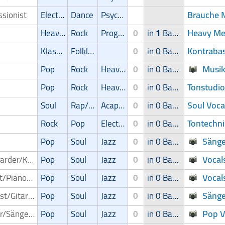
Brauche M
ssionist
Electronic
Dance
Psychedelic
Heavy Met
Heavy-Metal
Rock
Progressive
0
in
1
Band
Kontrabas
Klassik
Folklore
0
in 0 Band
Musik
Pop
Rock
Heavy-Metal
0
in 0 Band
Tonstudio
Pop
Rock
Heavy-Metal
0
in 0 Band
Soul Voca
Soul
Rap/Hip-Hop/RnB
Acapella
0
in 0 Band
Tontechni
Rock
Pop
Electronic
0
in 0 Band
Sänge
Pop
Soul
Jazz
0
in 0 Band
Vocal
Keyboarder/Keyboardspieler
Pop
Soul
Jazz
0
in 0 Band
Vocal
Pianist/Pianospieler
Pop
Soul
Jazz
0
in 0 Band
Sänge
Gitarrist/Gitarrenspieler
Pop
Soul
Jazz
0
in 0 Band
Pop V
Sänger/Sängerin
Pop
Soul
Jazz
0
in 0 Band