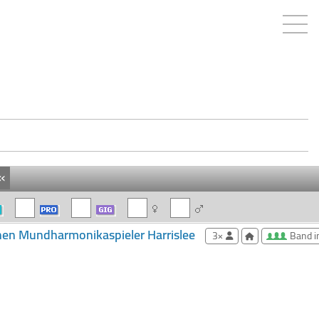
«
en Mundharmonikaspieler Harrislee
3×
Band i