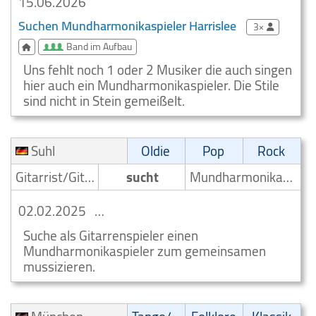
15.06.2026
Suchen Mundharmonikaspieler Harrislee
3×
Band im Aufbau
Uns fehlt noch 1 oder 2 Musiker die auch singen
hier auch ein Mundharmonikaspieler. Die Stile
sind nicht in Stein gemeißelt.
Suhl
Oldie
Pop
Rock
Gitarrist/Gitarrenspieler
sucht
Mundharmonikaspieler
02.02.2025
Mundharmonikaspieler gesucht Suhl
Suche als Gitarrenspieler einen
Mundharmonikaspieler zum gemeinsamen
mussizieren.