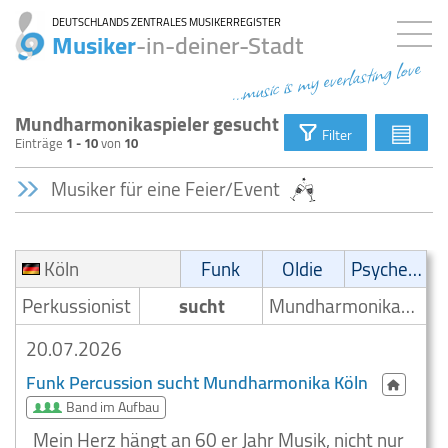
DEUTSCHLANDS ZENTRALES MUSIKERREGISTER
Musiker
-in-deiner-Stadt
...music is my everlasting love
Mundharmonikaspieler gesucht
▤
Filter
Einträge
1 - 10
von
10
Musiker für eine Feier/Event
Köln
Funk
Oldie
Psychedelic
Perkussionist
sucht
Mundharmonikaspieler
20.07.2026
Funk Percussion sucht Mundharmonika Köln
Band im Aufbau
Mein Herz hängt an 60 er Jahr Musik, nicht nur