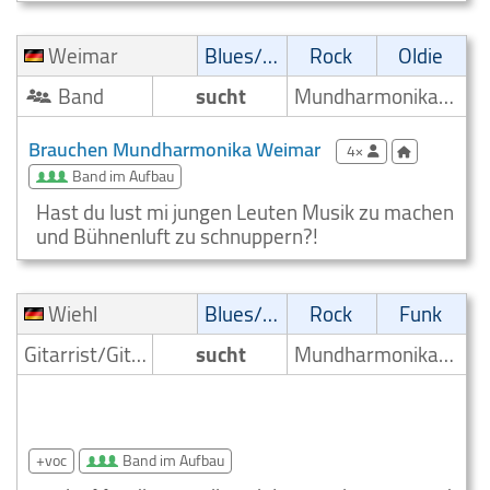
Weimar
Blues/Swing
Rock
Oldie
Band
sucht
Mundharmonikaspieler
Brauchen Mundharmonika Weimar
4×
Band im Aufbau
Hast du lust mi jungen Leuten Musik zu machen
und Bühnenluft zu schnuppern?!
Wiehl
Blues/Swing
Rock
Funk
Gitarrist/Gitarrenspieler
sucht
Mundharmonikaspieler
Blues Swing Gitarrist braucht Mundharmonika
Wiehl
+voc
Band im Aufbau