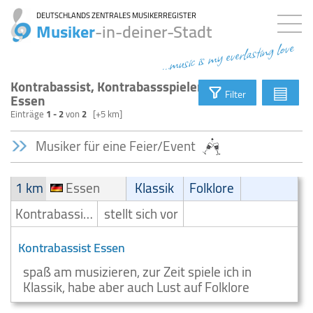
DEUTSCHLANDS ZENTRALES MUSIKERREGISTER
Musiker
-in-deiner-Stadt
...music is my everlasting love
Kontrabassist, Kontrabassspieler
▤
Filter
Essen
Einträge
1 - 2
von
2
[+5 km]
Musiker für eine Feier/Event
1 km
Essen
Klassik
Folklore
Kontrabassist/Kontrabassspieler
stellt sich vor
Kontrabassist Essen
spaß am musizieren, zur Zeit spiele ich in
Klassik, habe aber auch Lust auf Folklore