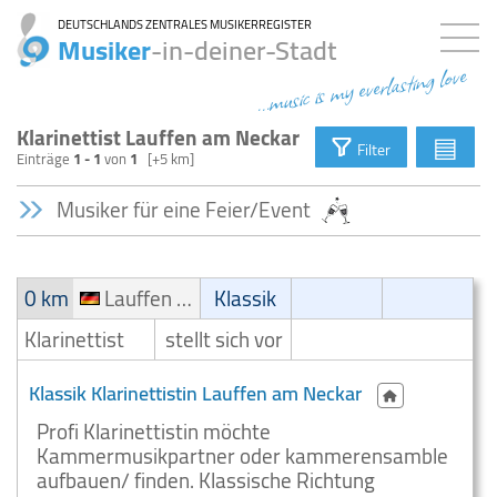
DEUTSCHLANDS ZENTRALES MUSIKERREGISTER
Musiker
-in-deiner-Stadt
...music is my everlasting love
Klarinettist Lauffen am Neckar
▤
Filter
Einträge
1 - 1
von
1
[+5 km]
Musiker für eine Feier/Event
0 km
Lauffen am Neckar
Klassik
Klarinettist
stellt sich vor
Klassik Klarinettistin Lauffen am Neckar
Profi Klarinettistin möchte
Kammermusikpartner oder kammerensamble
aufbauen/ finden. Klassische Richtung