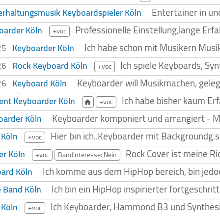
Entertainer in u
rhaltungsmusik Keyboardspieler Köln
Professionelle Einstellung,lange Er
oarder Köln
+voc
Ich habe schon mit Musikern Musik
Keyboarder Köln
025
Ich spiele Keyboards, Sy
Rock Keyboard Köln
026
+voc
Keyboarder will Musikmachen, gelege
Keyboard Köln
026
Ich habe bisher kaum Er
ent Keyboarder Köln
+voc
Keyboarder komponiert und arrangiert - M
oarder Köln
Hier bin ich..Keyboarder mit Backgroundg.s.
 Köln
+voc
Rock Cover ist meine Ri
er Köln
+voc
Bandinteresse: Nein
Ich komme aus dem HipHop bereich, bin jedoc
ard Köln
Ich bin ein HipHop inspirierter fortgeschr
 Band Köln
Ich Keyboarder, Hammond B3 und Synthesize
 Köln
+voc