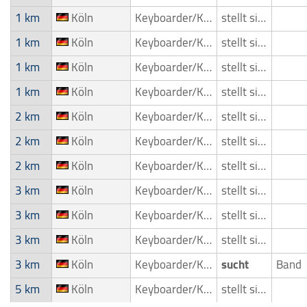
1 km
Köln
Keyboarder/Keyboardspieler
stellt sich vor
1 km
Köln
Keyboarder/Keyboardspieler
stellt sich vor
1 km
Köln
Keyboarder/Keyboardspieler
stellt sich vor
1 km
Köln
Keyboarder/Keyboardspieler
stellt sich vor
2 km
Köln
Keyboarder/Keyboardspieler
stellt sich vor
2 km
Köln
Keyboarder/Keyboardspieler
stellt sich vor
2 km
Köln
Keyboarder/Keyboardspieler
stellt sich vor
3 km
Köln
Keyboarder/Keyboardspieler
stellt sich vor
3 km
Köln
Keyboarder/Keyboardspieler
stellt sich vor
3 km
Köln
Keyboarder/Keyboardspieler
stellt sich vor
3 km
Köln
Keyboarder/Keyboardspieler
sucht
Band
5 km
Köln
Keyboarder/Keyboardspieler
stellt sich vor