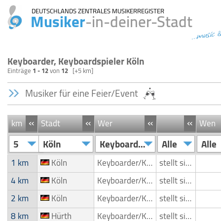
DEUTSCHLANDS ZENTRALES MUSIKERREGISTER
Musiker
-in-deiner-Stadt
...music i
Keyboarder, Keyboardspieler Köln
Einträge
1 - 12
von
12
[+5 km]
Musiker für eine Feier/Event
«
«
«
«
km
Stadt
Wer
Wen
5
Köln
Keyboarder/Keyboardspieler
Alle
Alle
1 km
Köln
Keyboarder/Keyboardspieler
stellt sich vor
4 km
Köln
Keyboarder/Keyboardspieler
stellt sich vor
2 km
Köln
Keyboarder/Keyboardspieler
stellt sich vor
8 km
Hürth
Keyboarder/Keyboardspieler
stellt sich vor