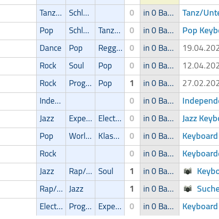
Tanz/Unte
Tanz/Unterhaltungsmusik
Schlager
0
in 0 Band
Pop Keyb
Pop
Schlager
Tanz/Unterhaltungsmusik
0
in 0 Band
Dance
Pop
Reggae
0
in 0 Band
19.04.2
Rock
Soul
Pop
0
in 0 Band
12.04.2
Rock
Progressive
Pop
1
in 0 Band
27.02.2
Independ
Independent
0
in 0 Band
Jazz Keyb
Jazz
Experimental
Electronic
0
in 0 Band
Keyboard
Pop
World Music
Klassik
0
in 0 Band
Keyboard
Rock
0
in 0 Band
Keybo
Jazz
Rap/Hip-Hop/RnB
Soul
1
in 0 Band
Suche
Rap/Hip-Hop/RnB
Jazz
1
in 0 Band
Keyboard
Electronic
Progressive
Experimental
0
in 0 Band