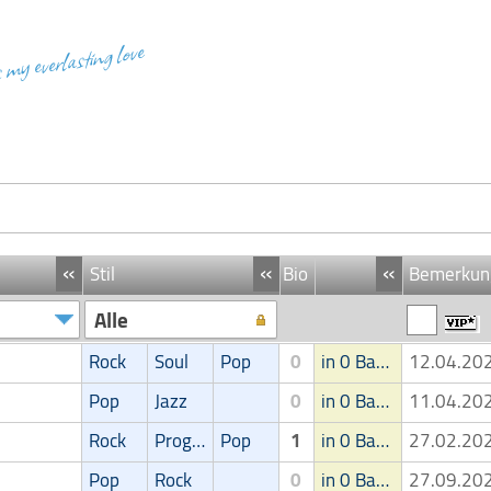
s my everlasting love
«
«
«
Stil
Bio
Bemerkun
Alle
Rock
Soul
Pop
0
in 0 Band
12.04.2
Pop
Jazz
0
in 0 Band
11.04.2
Rock
Progressive
Pop
1
in 0 Band
27.02.2
Pop
Rock
0
in 0 Band
27.09.2