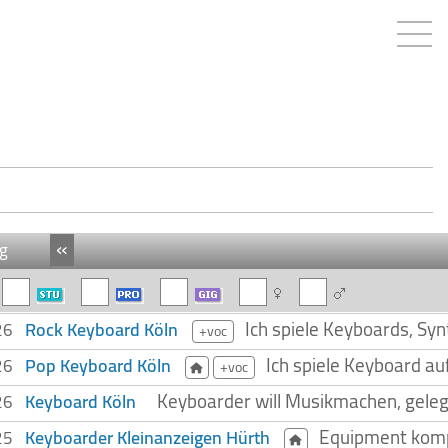
«
g
Ich spiele Keyboards, Sy
Rock Keyboard Köln
026
+voc
Ich spiele Keyboard au
Pop Keyboard Köln
026
+voc
Keyboarder will Musikmachen, gelege
Keyboard Köln
026
Equipment komp
Keyboarder Kleinanzeigen Hürth
025