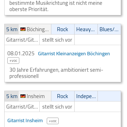
bestimmte Musikrichtung ist nicht meine
oberste Priorität.
5 km
Böchingen
Rock
Heavy-Metal
Blues/Swing
Gitarrist/Gitarrenspieler
stellt sich vor
08.01.2025
Gitarrist Kleinanzeigen Böchingen
+voc
30 Jahre Erfahrungen, ambitioniert semi-
professionell
5 km
Insheim
Rock
Independent
Gitarrist/Gitarrenspieler
stellt sich vor
Gitarrist Insheim
+voc