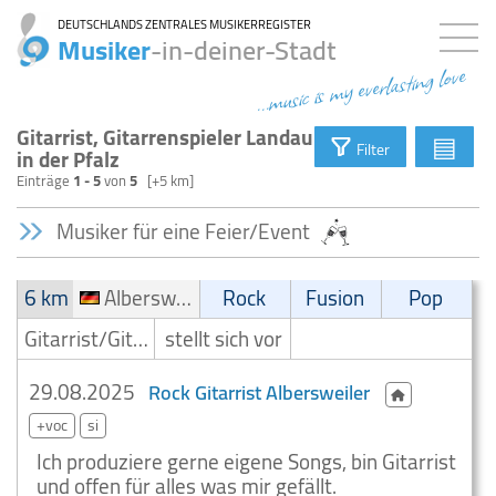
DEUTSCHLANDS ZENTRALES MUSIKERREGISTER
Musiker
-in-deiner-Stadt
...music is my everlasting love
Gitarrist, Gitarrenspieler Landau
▤
Filter
in der Pfalz
Einträge
1 - 5
von
5
[+5 km]
Musiker für eine Feier/Event
6 km
Albersweiler
Rock
Fusion
Pop
Gitarrist/Gitarrenspieler
stellt sich vor
29.08.2025
Rock Gitarrist Albersweiler
+voc
si
Ich produziere gerne eigene Songs, bin Gitarrist
und offen für alles was mir gefällt.