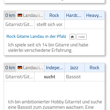
0 km
Landau in der Pfalz
Rock
Hardcore
Heavy-Metal
Gitarrist/Gitarrenspieler
stellt sich vor
Rock Gitarre Landau in der Pfalz
+voc
Ich spiele seit ich 14 bin Gitarre und habe
vielerlei verschiedene Erfahrung.
0 km
Landau in der Pfalz
Independent
Jazz
Rock
Gitarrist/Gitarrenspieler
sucht
Bassist
Kleinanzeigen Gitarrist sucht Bassist Landau in der
Pfalz
Ich bin ambitionierter Hobby Gitarrist und suche
eine Bassist zum zusammen wachsen. Eine