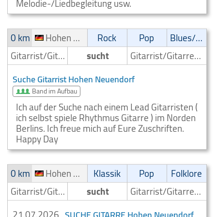
Melodie-/Liedbegleitung usw.
0 km
Hohen Neuendorf
Rock
Pop
Blues/Swing
Gitarrist/Gitarrenspieler
sucht
Gitarrist/Gitarrenspieler
Suche Gitarrist Hohen Neuendorf
Band im Aufbau
Ich auf der Suche nach einem Lead Gitarristen (
ich selbst spiele Rhythmus Gitarre ) im Norden
Berlins. Ich freue mich auf Eure Zuschriften.
Happy Day
0 km
Hohen Neuendorf
Klassik
Pop
Folklore
Gitarrist/Gitarrenspieler
sucht
Gitarrist/Gitarrenspieler
21.07.2026
SUCHE GITARRE Hohen Neuendorf