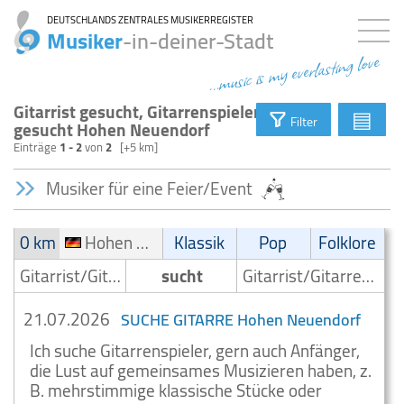
DEUTSCHLANDS ZENTRALES MUSIKERREGISTER
Musiker
-in-deiner-Stadt
...music is my everlasting love
Gitarrist gesucht, Gitarrenspieler
▤
Filter
gesucht Hohen Neuendorf
Einträge
1 - 2
von
2
[+5 km]
Musiker für eine Feier/Event
0 km
Hohen Neuendorf
Klassik
Pop
Folklore
Gitarrist/Gitarrenspieler
sucht
Gitarrist/Gitarrenspieler
21.07.2026
SUCHE GITARRE Hohen Neuendorf
Ich suche Gitarrenspieler, gern auch Anfänger,
die Lust auf gemeinsames Musizieren haben, z.
B. mehrstimmige klassische Stücke oder