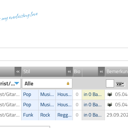
s my everlasting love
«
«
«
Stil
Bio
Bemerkun
Gitarrist/Gitarrenspieler
Alle
Gitarrist/Gitarrenspieler
Pop
Musical
House
0
in 0 Band
05.0
Gitarrist/Gitarrenspieler
Pop
Musical
House
0
in 0 Band
05.0
Gitarrist/Gitarrenspieler
Funk
Rock
Reggae
0
in 0 Band
29.09.2