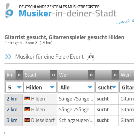
DEUTSCHLANDS ZENTRALES MUSIKERREGISTER
Musiker
-in-deiner-Stadt
...music i
Gitarrist gesucht, Gitarrenspieler gesucht Hilden
Einträge
1 - 2
von
2
[+5 km]
Musiker für eine Feier/Event
«
«
«
«
km
Stadt
Wer
Wen
5
Hilden
Alle
sucht
2 km
Hilden
Sänger/Sängerin
sucht
2 km
Hilden
Sänger/Sängerin
sucht
3 km
Düsseldorf
Schlagzeuger/Drummer
sucht