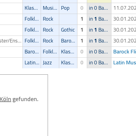
Klassik
Musical
Pop
0
in 0 Band
11.07.2
Folklore
Rock
1
in
1
Band
30.01.2
Folklore
Rock
Gothic
1
in
1
Band
30.01.2
Orchester/Ensemble
Folklore
Rock
Barock
1
in
1
Band
30.01.2
Barock Fl
Barock
Folklore
Klassik
0
in 0 Band
Latin Mus
Latin Musik
Jazz
Klassik
0
in 0 Band
Köln
gefunden.