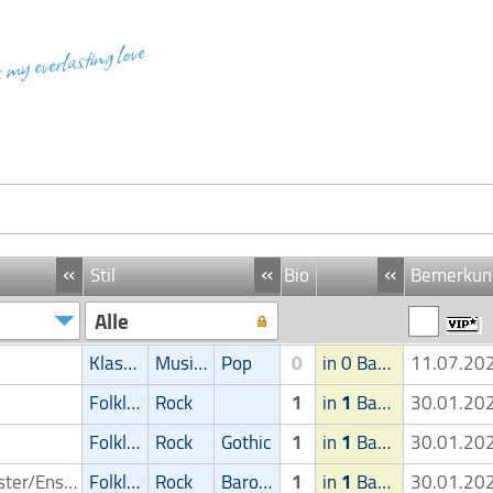
s my everlasting love
«
«
«
Stil
Bio
Bemerkun
Alle
Klassik
Musical
Pop
0
in 0 Band
11.07.2
Folklore
Rock
1
in
1
Band
30.01.2
Folklore
Rock
Gothic
1
in
1
Band
30.01.2
Orchester/Ensemble
Folklore
Rock
Barock
1
in
1
Band
30.01.2