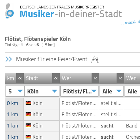
DEUTSCHLANDS ZENTRALES MUSIKERREGISTER
Musiker
-in-deiner-Stadt
...music i
Flötist, Flötenspieler Köln
Einträge
1 - 6
von
6
[+5 km]
Musiker für eine Feier/Event
«
«
«
«
km
Stadt
Wer
Wen
5
Köln
Flötist/Flötenspieler
Alle
Alle
0 km
Köln
Flötist/Flötenspieler
stellt sich vor
1 km
Köln
Flötist/Flötenspieler
stellt sich vor
1 km
Köln
Flötist/Flötenspieler
sucht
Band
1 km
Köln
Flötist/Flötenspieler
sucht