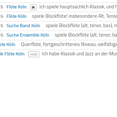
Ich spiele hauptsächlich Klassik, un
Flöte Köln
026
spiele Blockflöte! insbesondere Alt, Teno
Flöte Köln
026
spiele Blockflöte (alt, tenor, bas
Suche Band Köln
026
spiele Blockflöte (alt, tenor,
Suche Ensemble Köln
026
Querflöte, fortgeschrittenes Niveau, vielfältig
öte Köln
Ich habe Klassik und Jazz an der Mus
ik Flöte Köln
+voc